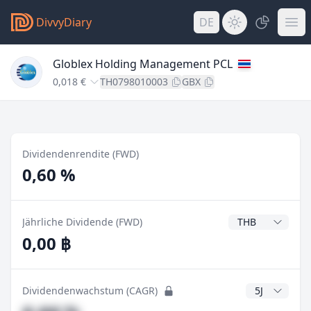
DivvyDiary
DE
Globlex Holding Management PCL
0,018 €
TH0798010003
GBX
Dividendenrendite (FWD)
0,60 %
Dividendenwähr
Jährliche Dividende (FWD)
0,00 ฿
CAGR Jahre
Dividendenwachstum (CAGR)