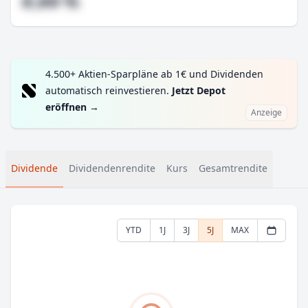
#,## %
4.500+ Aktien-Sparpläne ab 1€ und Dividenden
automatisch reinvestieren.
Jetzt Depot
eröffnen
→
Anzeige
Dividende
Dividendenrendite
Kurs
Gesamtrendite
YTD
1J
3J
5J
MAX