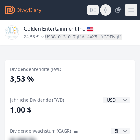
DivvyDiary
DE
Golden Entertainment Inc
24,56 €
US3810131017
A14XX5
GDEN
Dividendenrendite (FWD)
3,53 %
Dividendenwähr
Jährliche Dividende (FWD)
1,00 $
CAGR Jahre
Dividendenwachstum (CAGR)