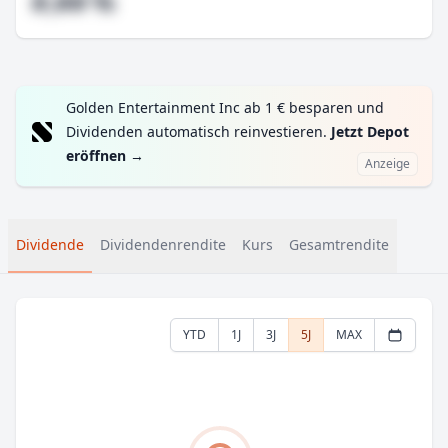
#,## %
Golden Entertainment Inc ab 1 € besparen und
Dividenden automatisch reinvestieren.
Jetzt Depot
eröffnen
→
Anzeige
Dividende
Dividendenrendite
Kurs
Gesamtrendite
YTD
1J
3J
5J
MAX