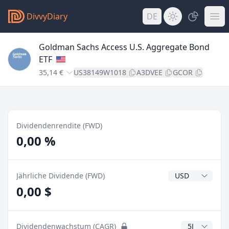
DivvyDiary
DE
Goldman Sachs Access U.S. Aggregate Bond
ETF
35,14 €
US38149W1018
A3DVEE
GCOR
Dividendenrendite (FWD)
0,00 %
Dividendenwähr
Jährliche Dividende (FWD)
0,00 $
CAGR Jahre
Dividendenwachstum (CAGR)