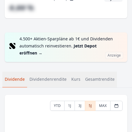
#,## %
4.500+ Aktien-Sparpläne ab 1€ und Dividenden
automatisch reinvestieren.
Jetzt Depot
eröffnen
→
Anzeige
Dividende
Dividendenrendite
Kurs
Gesamtrendite
YTD
1J
3J
5J
MAX