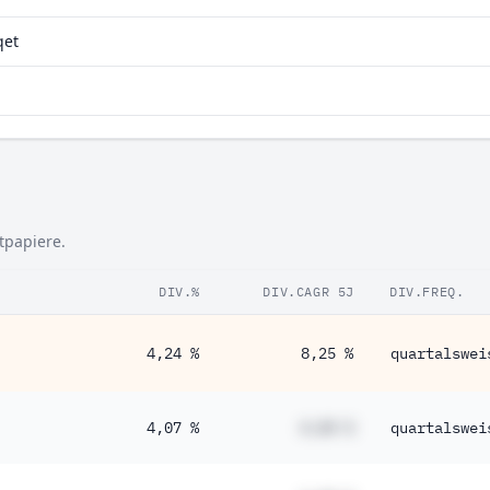
qet
tpapiere.
DIV.%
DIV.CAGR 5J
DIV.FREQ.
4,24 %
8,25 %
quartalswei
4,07 %
#,## %
quartalswei