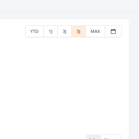
YTD
1J
3J
5J
MAX