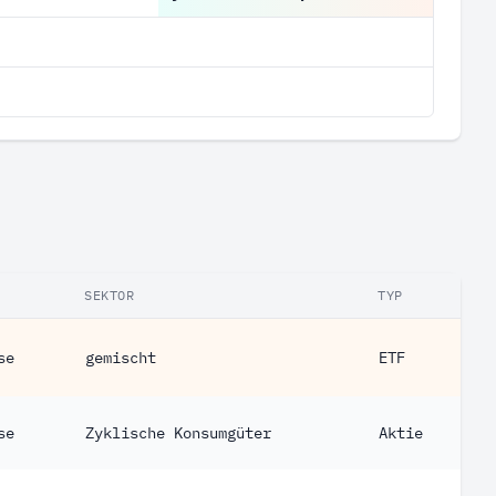
SEKTOR
TYP
se
gemischt
ETF
se
Zyklische Konsumgüter
Aktie