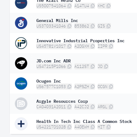
US5007541064
A14TU4
KHC
General Mills Inc
US3703341046
853862
GIS
Innovative Industrial Properties Inc
US45781V1017
A2DGXH
IIPR
JD.com Inc ADR
US47215P1066
A112ST
JD
Ocugen Inc
US67577C1053
A2PSZH
OCGN
Argyle Resources Corp
CA04031A2011
A42CJ2
ARGL
Health In Tech Inc Class A Common Stock
US42217D1028
A40EWH
HIT