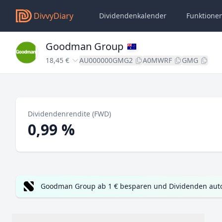
DivvyDiary
Dividendenkalender
Funktione
Goodman Group
18,45 €
AU000000GMG2
A0MWRF
GMG
Dividendenrendite (FWD)
0,99 %
Goodman Group ab 1 € besparen und Dividenden auto