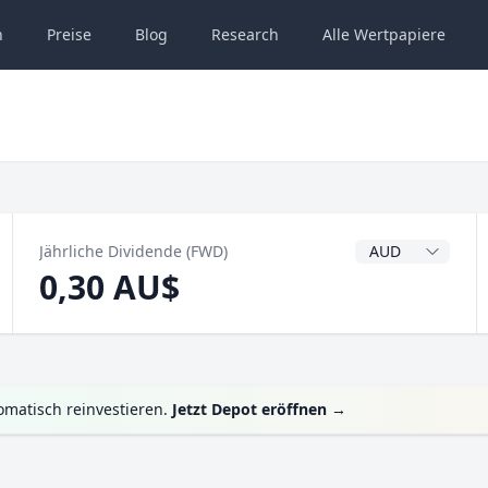
n
Preise
Blog
Research
Alle
Wertpapiere
Dividendenwähru
Jährliche Dividende (FWD)
0,30 AU$
matisch reinvestieren.
Jetzt Depot eröffnen
→