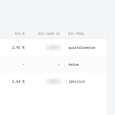
DIV.%
DIV.CAGR 5J
DIV.FREQ.
2,91 %
#,## %
quartalsweise
-
-
keine
2,64 %
#,## %
jährlich