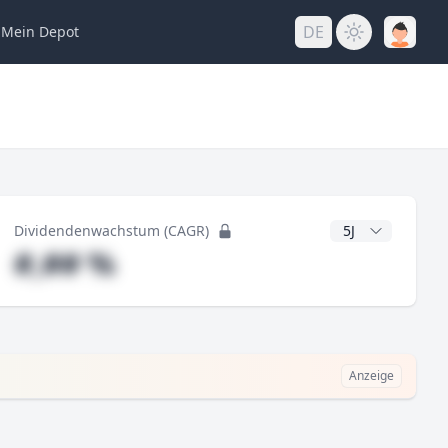
DE
Mein
Depot
ng
CAGR Jahre
Dividendenwachstum (CAGR)
#,## %
Anzeige