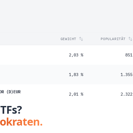
GEWICHT
POPULARITÄT
2,03 %
851
1,83 %
1.355
DR (D)EUR
2,01 %
2.322
ETFs?
tokraten.