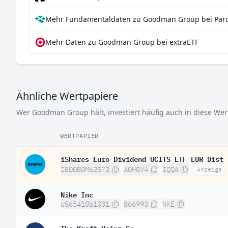
Mehr Fundamentaldaten zu Goodman Group bei Par
Mehr Daten zu Goodman Group bei extraETF
Ähnliche Wertpapiere
Wer Goodman Group hält, investiert häufig auch in diese Wer
WERTPAPIER
iShares Euro Dividend UCITS ETF EUR Dist
IE00B0M62S72
A0HGV4
IQQA
Anzeige
Nike Inc
US6541061031
866993
NKE
The Kraft Heinz Co