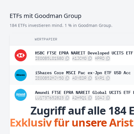
ETFs mit Goodman Group
184 ETFs investieren mind. 1 % in Goodman Group.
WERTPAPIER
HSBC FTSE EPRA NAREIT Developed UCITS ETF
IE00B5L01S80
A1JCM0
HPRD
iShares Core MSCI Pac ex-Jpn ETF USD Acc
IE00B52MJY50
A0YEDR
SXR1
Amundi FTSE EPRA NAREIT Global UCITS ETF 
LU1737652823
A2H9Q1
10AJ
Zugriff auf alle 184 
Exklusiv für unsere Aris