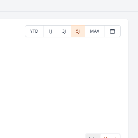
YTD
1J
3J
5J
MAX