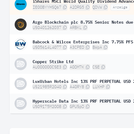
iShares MSCI World Quality Dividend Advanc
IE00BYYHSQ67
A2DRG5
QDVW
Anzeige
Argo Blockchain plc 8.75% Senior Notes due
US0401262037
ARBKL
Babcock & Wilcox Enterprises Inc 7.75% PFS
US05614L4077
A3CPED
BWpA
Copper Strike Ltd
AU000000CSE3
A0DM7K
CSE
LuxUrban Hotels Inc 13% PRF PERPETUAL USD 
US21985R2040
A40RY8
LUXHP
Hyperscale Data Inc 13% PRF PERPETUAL USD 
US09175M2008
GPUSpD