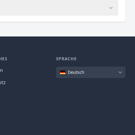
HES
SPRACHE
Sprache
um
Deutsch
utz