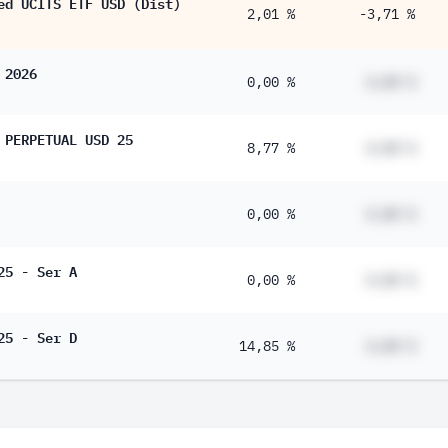
ed UCITS ETF USD (Dist)
2,01 %
-3,71 %
 2026
0,00 %
#,## %
 PERPETUAL USD 25
8,77 %
#,## %
0,00 %
#,## %
25 - Ser A
0,00 %
#,## %
25 - Ser D
14,85 %
#,## %