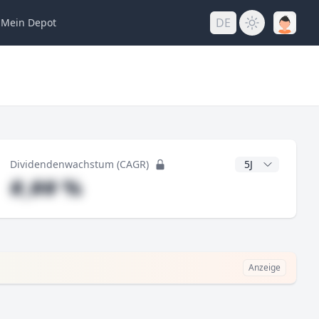
DE
Mein
Depot
ng
CAGR Jahre
Dividendenwachstum (CAGR)
#,## %
Anzeige