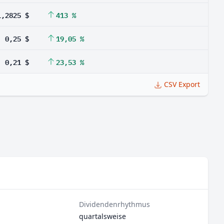
1,2825 $
413 %
0,25 $
19,05 %
0,21 $
23,53 %
CSV Export
Dividendenrhythmus
quartalsweise