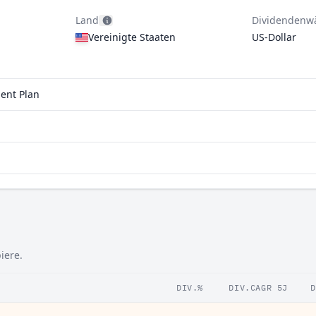
Land
Dividendenw
Vereinigte Staaten
US-Dollar
ment Plan
iere.
DIV.%
DIV.CAGR 5J
D