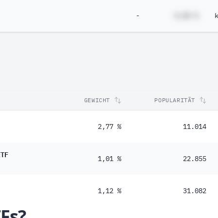
-
#,## %
GEWICHT
POPULARITÄT
2,77 %
11.014
ETF
1,01 %
22.855
1,12 %
31.082
TFs?