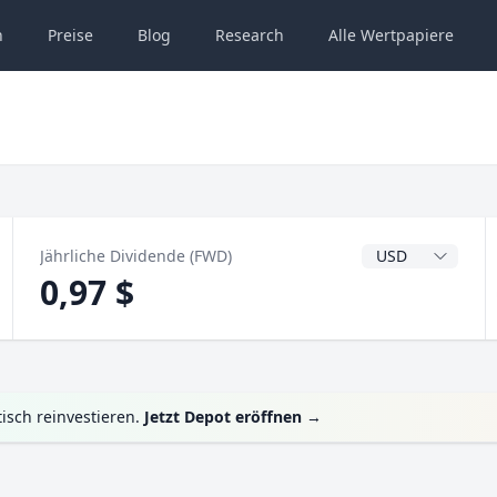
n
Preise
Blog
Research
Alle
Wertpapiere
Dividendenwähru
Jährliche Dividende (FWD)
0,97 $
isch reinvestieren.
Jetzt Depot eröffnen
→