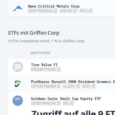
Apex Critical Metals Corp
CA03753D1042
A3EXG4
APXC
ETFs mit Griffon Corp
9 ETFs investieren mind. 1 % in Griffon Corp.
WERTPAPIER
True Value FI
ES0180792006
ProShares Russell 2000 Dividend Growers 
US74347B6983
A14ZHX
SMDV
Goldman Sachs Small Cap Equity ETF
US38149W6140
GSC
Zugriff auf alle 9 E