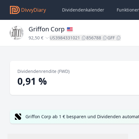
DivvyDiary
Dividendenkalender
Funktione
Griffon Corp
92,50 €
US3984331021
856788
GFF
Dividendenrendite (FWD)
0,91 %
Griffon Corp ab 1 € besparen und Dividenden automat