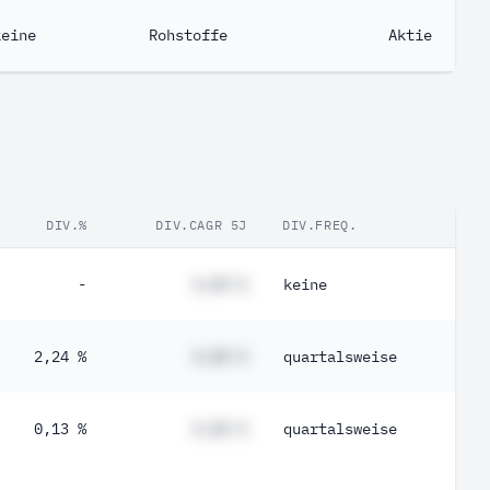
keine
Rohstoffe
Aktie
DIV.%
DIV.CAGR 5J
DIV.FREQ.
-
#,## %
keine
2,24 %
#,## %
quartalsweise
0,13 %
#,## %
quartalsweise