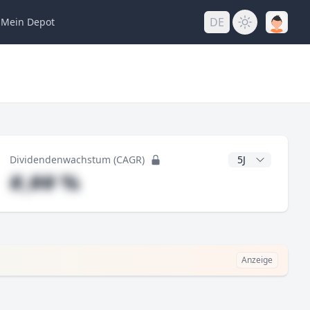
DE
Mein
Depot
ng
CAGR Jahre
Dividendenwachstum (CAGR)
#,## %
Anzeige