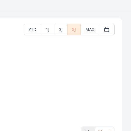
YTD
1J
3J
5J
MAX