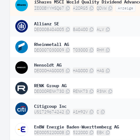
iShares MSCI World Quality Dividend Advanc
IE00BYYHSQ67
A2DRG5
QDVW
Anzeige
Allianz SE
DE0008404005
840400
ALV
Rheinmetall AG
DE0007030009
703000
RHM
Hensoldt AG
DE000HAG0005
HAG000
HAG
RENK Group AG
DE000RENK730
RENK73
R3NK
Citigroup Inc
US1729674242
A1H92V
C
EnBW Energie Baden-Wuerttemberg AG
DE0005220008
522000
EBK