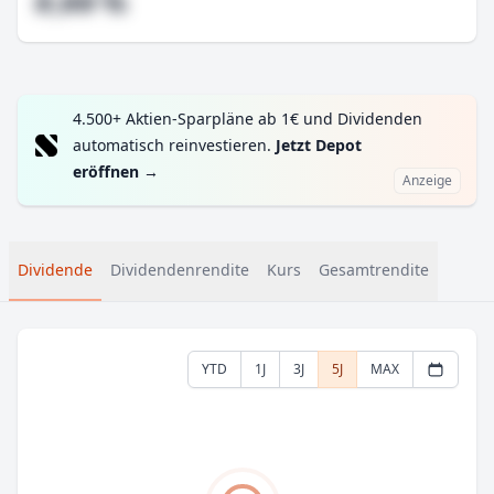
#,## %
4.500+ Aktien-Sparpläne ab 1€ und Dividenden
automatisch reinvestieren.
Jetzt Depot
eröffnen
→
Anzeige
Dividende
Dividendenrendite
Kurs
Gesamtrendite
YTD
1J
3J
5J
MAX