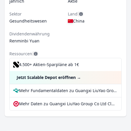
jährlich
Aktie
Sektor
Land
Gesundheitswesen
China
Dividendenwährung
Renminbi Yuan
Ressourcen
4.500+ Aktien-Sparpläne ab 1€
Jetzt Scalable Depot eröffnen
→
Mehr Fundamentaldaten zu Guangxi LiuYao Group Co Ltd Class A bei Parqet
Mehr Daten zu Guangxi LiuYao Group Co Ltd Class A bei extraETF