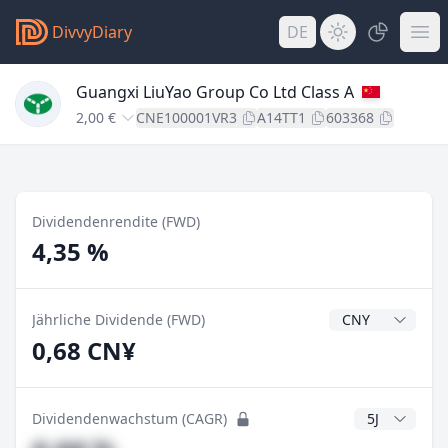
DivvyDiary
DE
Guangxi LiuYao Group Co Ltd Class A
2,00 €
CNE100001VR3
A14TT1
603368
Dividendenrendite (FWD)
4,35 %
Dividendenwähr
Jährliche Dividende (FWD)
0,68 CN¥
CAGR Jahre
Dividendenwachstum (CAGR)