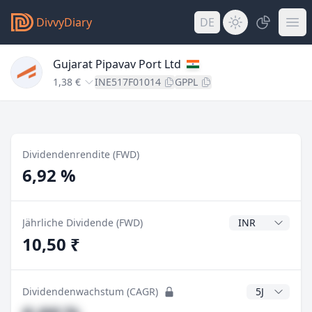
DivvyDiary
DE
Gujarat Pipavav Port Ltd
1,38 €
INE517F01014
GPPL
Dividendenrendite (FWD)
6,92 %
Dividendenwähr
Jährliche Dividende (FWD)
10,50 ₹
CAGR Jahre
Dividendenwachstum (CAGR)