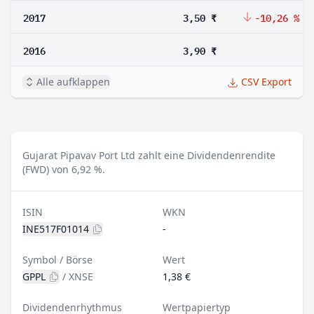
2017
3,50 ₹
-10,26 %
2016
3,90 ₹
Alle aufklappen
CSV Export
Gujarat Pipavav Port Ltd zahlt eine Dividendenrendite
(FWD) von 6,92 %.
ISIN
WKN
INE517F01014
-
Symbol / Börse
Wert
GPPL
/
XNSE
1,38 €
Dividendenrhythmus
Wertpapiertyp