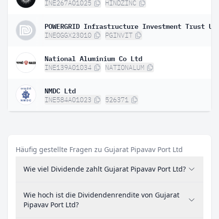
INE267A01025
HINDZINC
POWERGRID Infrastructure Investment Trust Un
INE0GGX23010
PGINVIT
National Aluminium Co Ltd
INE139A01034
NATIONALUM
NMDC Ltd
INE584A01023
526371
Häufig gestellte Fragen zu Gujarat Pipavav Port Ltd
Wie viel Dividende zahlt Gujarat Pipavav Port Ltd?
Wie hoch ist die Dividendenrendite von Gujarat
Pipavav Port Ltd?