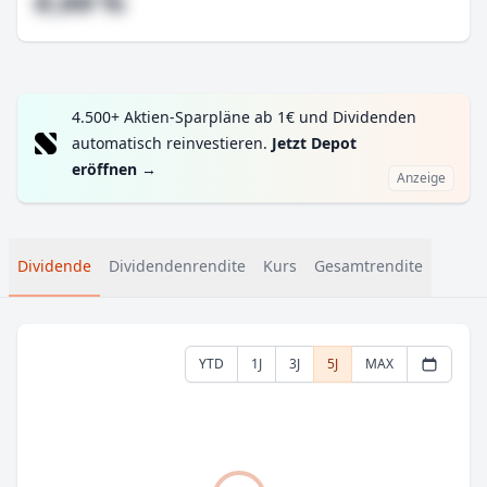
#,## %
4.500+ Aktien-Sparpläne ab 1€ und Dividenden
automatisch reinvestieren.
Jetzt Depot
eröffnen
→
Anzeige
Dividende
Dividendenrendite
Kurs
Gesamtrendite
YTD
1J
3J
5J
MAX