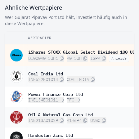
Ähnliche Wertpapiere
Wer Gujarat Pipavav Port Ltd hält, investiert häufig auch in
diese Wertpapiere.
WERTPAPIER
DE000A0F5UH1
A0F5UH
ISPA
Anzeige
Coal India Ltd
INE522F01014
COALINDIA
Power Finance Corp Ltd
INE134E01011
PFC
Oil & Natural Gas Corp Ltd
INE213A01029
A1H6P4
ONGC
Hindustan Zinc Ltd