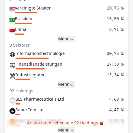
Vereinigte Staaten
20,75 %
Brasilien
15,50 %
China
8,71 %
Mehr
9 Sektoren
Informationstechnologie
30,75 %
Finanzdienstleistungen
27,30 %
Industriegüter
13,34 %
Mehr
92 Holdings
BLS Pharmaceuticals Ltd
4,69 %
SuperCom Ltd
4,47 %
Inter & Co Inc - Class A
4,03 %
Aristokraten sehen alle 92 Holdings
Mehr