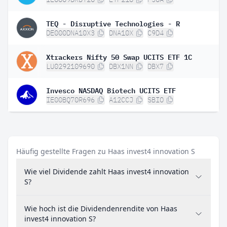
TEQ - Disruptive Technologies - R
DE000DNA10X3
DNA10X
C9D4
Xtrackers Nifty 50 Swap UCITS ETF 1C
LU0292109690
DBX1NN
DBX7
Invesco NASDAQ Biotech UCITS ETF
IE00BQ70R696
A12CCJ
SBIO
Häufig gestellte Fragen zu Haas invest4 innovation S
Wie viel Dividende zahlt Haas invest4 innovation
S?
Wie hoch ist die Dividendenrendite von Haas
invest4 innovation S?