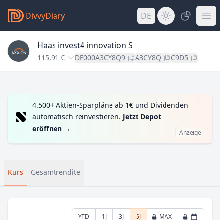
DivvyDiary
DE
Haas invest4 innovation S
115,91 €
DE000A3CY8Q9
A3CY8Q
C9D5
4.500+ Aktien-Sparpläne ab 1€ und Dividenden
automatisch reinvestieren.
Jetzt Depot
eröffnen
→
Anzeige
Kurs
Gesamtrendite
YTD
1J
3J
5J
MAX