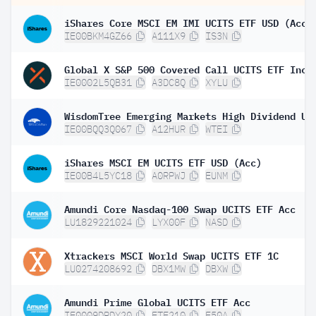
iShares Core MSCI EM IMI UCITS ETF USD (Acc)
IE00BKM4GZ66
A111X9
IS3N
Global X S&P 500 Covered Call UCITS ETF Inc
IE0002L5QB31
A3DC8Q
XYLU
IE00BQQ3Q067
A12HUR
WTEI
iShares MSCI EM UCITS ETF USD (Acc)
IE00B4L5YC18
A0RPWJ
EUNM
Amundi Core Nasdaq-100 Swap UCITS ETF Acc
LU1829221024
LYX00F
NASD
Xtrackers MSCI World Swap UCITS ETF 1C
LU0274208692
DBX1MW
DBXW
Amundi Prime Global UCITS ETF Acc
IE0009DRDY20
ETF210
F50A