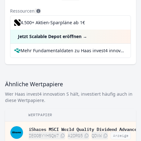
Ressourcen
4.500+ Aktien-Sparpläne ab 1€
Jetzt Scalable Depot eröffnen
→
Mehr Fundamentaldaten zu Haas invest4 innovation S bei Parqet
Ähnliche Wertpapiere
Wer Haas invest4 innovation S hält, investiert häufig auch in
diese Wertpapiere.
WERTPAPIER
IE00BYYHSQ67
A2DRG5
QDVW
Anzeige