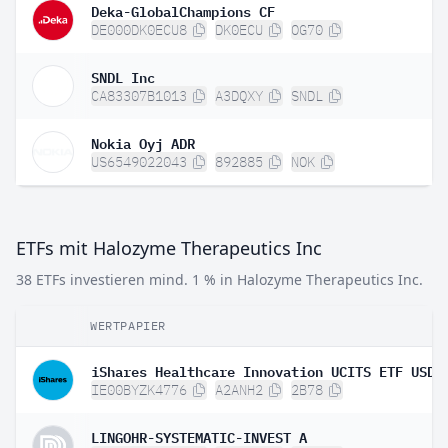
Deka-GlobalChampions CF
DE000DK0ECU8
DK0ECU
OG70
SNDL Inc
CA83307B1013
A3DQXY
SNDL
Nokia Oyj ADR
US6549022043
892885
NOK
ETFs mit Halozyme Therapeutics Inc
38 ETFs investieren mind. 1 % in Halozyme Therapeutics Inc.
WERTPAPIER
IE00BYZK4776
A2ANH2
2B78
LINGOHR-SYSTEMATIC-INVEST A