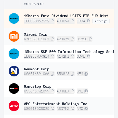
WERTPAPIER
iShares Euro Dividend UCITS ETF EUR Dist
IE00B0M62S72
A0HGV4
IQQA
Anzeige
Xiaomi Corp
KYG9830T1067
A2JNY1
01810
IE00B3WJKG14
A142N1
QDVE
Newmont Corp
US6516391066
853823
NEM
GameStop Corp
US36467W1099
A0HGDX
GME
AMC Entertainment Holdings Inc
US00165C3025
A3D7MZ
AMC