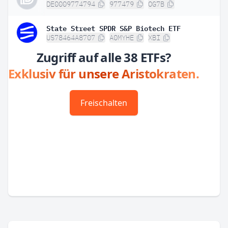
DE0009774794
977479
OG7B
State Street SPDR S&P Biotech ETF
US78464A8707
A0MYHE
XBI
Zugriff auf alle 38 ETFs?
Exklusiv für unsere Aristokraten.
Freischalten