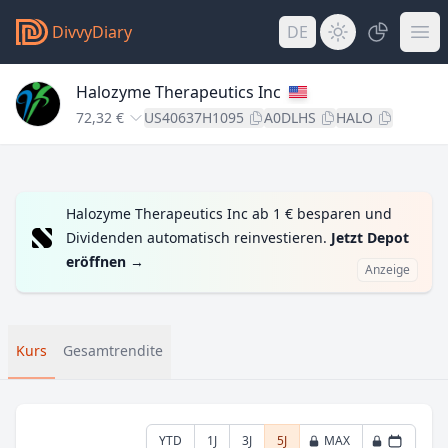
DivvyDiary
DE
Halozyme Therapeutics Inc
72,32 €
US40637H1095
A0DLHS
HALO
Halozyme Therapeutics Inc ab 1 € besparen und
Dividenden automatisch reinvestieren.
Jetzt Depot
eröffnen
→
Anzeige
Kurs
Gesamtrendite
YTD
1J
3J
5J
MAX