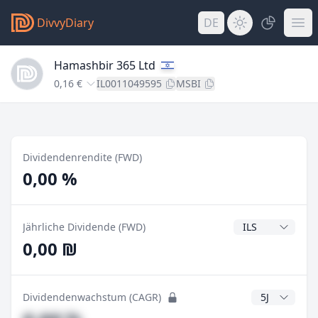
DivvyDiary
DE
Hamashbir 365 Ltd
0,16 €
IL0011049595
MSBI
Dividendenrendite (FWD)
0,00 %
Dividendenwähr
Jährliche Dividende (FWD)
0,00 ₪
CAGR Jahre
Dividendenwachstum (CAGR)