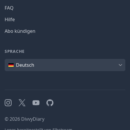
FAQ
Hilfe
Abo kündigen
SPRACHE
Sprache
Deutsch
Instagram
X
YouTube
GitHub
©
2026
DivvyDiary
Logos bereitgestellt von Elbstream