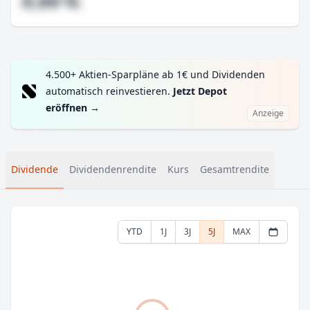
#,## %
4.500+ Aktien-Sparpläne ab 1€ und Dividenden
automatisch reinvestieren.
Jetzt Depot
eröffnen
→
Anzeige
Dividende
Dividendenrendite
Kurs
Gesamtrendite
YTD
1J
3J
5J
MAX