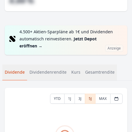
#,## %
4.500+ Aktien-Sparpläne ab 1€ und Dividenden
automatisch reinvestieren.
Jetzt Depot
eröffnen
→
Anzeige
Dividende
Dividendenrendite
Kurs
Gesamtrendite
YTD
1J
3J
5J
MAX