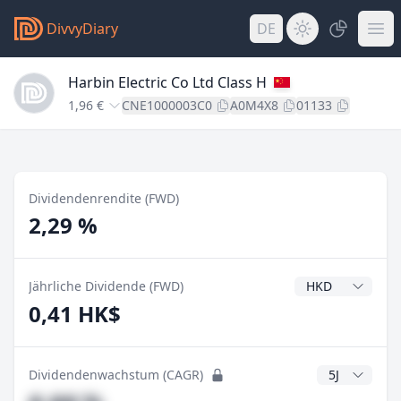
DivvyDiary
DE
Harbin Electric Co Ltd Class H
1,96 €
CNE1000003C0
A0M4X8
01133
Dividendenrendite (FWD)
2,29 %
Dividendenwähr
Jährliche Dividende (FWD)
0,41 HK$
CAGR Jahre
Dividendenwachstum (CAGR)