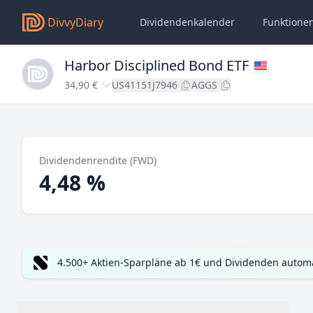
DivvyDiary
Dividendenkalender
Funktione
Harbor Disciplined Bond ETF
34,90 €
US41151J7946
AGGS
Dividendenrendite (FWD)
4,48 %
4.500+ Aktien-Sparpläne ab 1€ und Dividenden automa