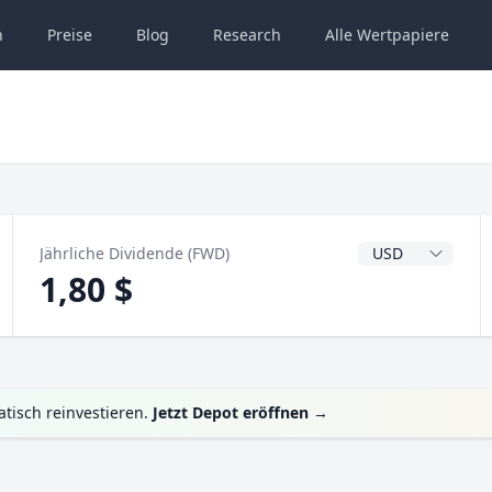
n
Preise
Blog
Research
Alle
Wertpapiere
Dividendenwähru
Jährliche Dividende (FWD)
1,80 $
tisch reinvestieren.
Jetzt Depot eröffnen
→