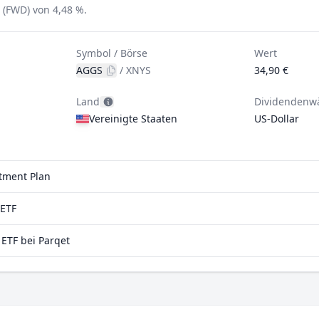
 (FWD) von 4,48 %.
Symbol / Börse
Wert
AGGS
/
XNYS
34,90 €
Land
Dividendenw
Vereinigte Staaten
US-Dollar
stment Plan
aETF
ETF bei Parqet