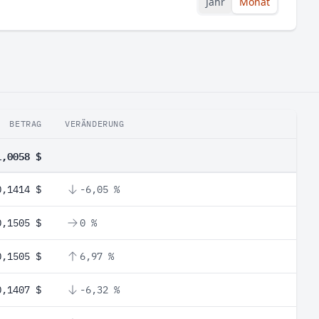
Jahr
Monat
BETRAG
VERÄNDERUNG
1,0058 $
0,1414 $
-6,05 %
0,1505 $
0 %
0,1505 $
6,97 %
0,1407 $
-6,32 %