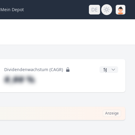
DE
Mein
Depot
ng
CAGR Jahre
Dividendenwachstum (CAGR)
#,## %
Anzeige