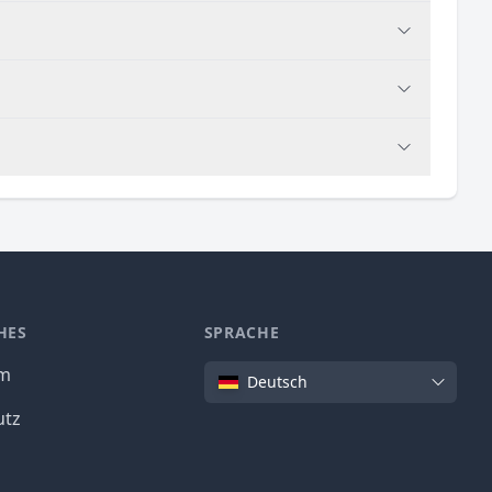
HES
SPRACHE
Sprache
um
Deutsch
utz