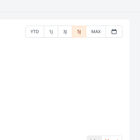
YTD
1J
3J
5J
MAX