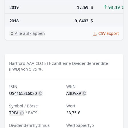
2019
1,269 $
98,19 %
2018
0,6403 $
Alle aufklappen
CSV Export
Hartford AAA CLO ETF zahlt eine Dividendenrendite
(FWD) von 5,75 %.
ISIN
WKN
US41653L6020
A3DVX9
Symbol / Börse
Wert
TRPA
/
BATS
33,75 €
Dividendenrhythmus
Wertpapiertyp