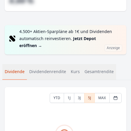
#,## %
4.500+ Aktien-Sparpläne ab 1€ und Dividenden
automatisch reinvestieren.
Jetzt Depot
eröffnen
→
Anzeige
Dividende
Dividendenrendite
Kurs
Gesamtrendite
YTD
1J
3J
5J
MAX