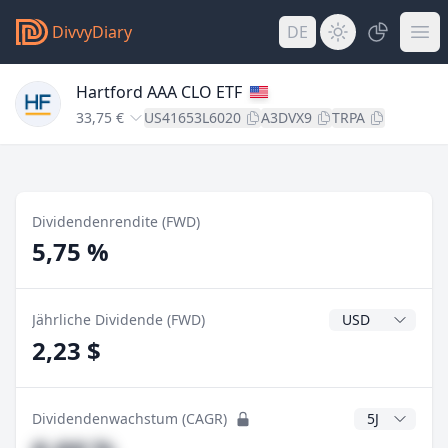
DivvyDiary
DE
Hartford AAA CLO ETF
33,75 €
US41653L6020
A3DVX9
TRPA
Dividendenrendite (FWD)
5,75 %
Dividendenwähr
Jährliche Dividende (FWD)
2,23 $
CAGR Jahre
Dividendenwachstum (CAGR)