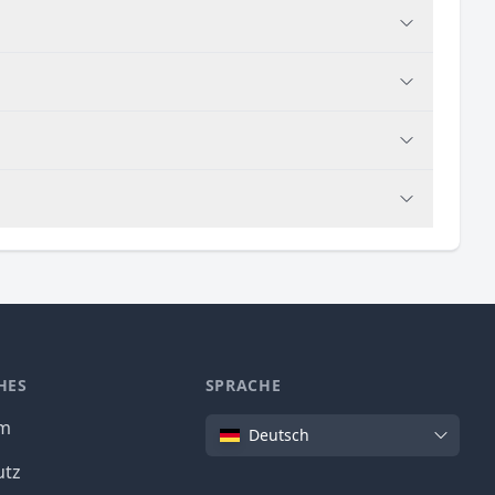
HES
SPRACHE
Sprache
um
Deutsch
utz