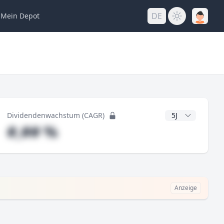
DE
Mein
Depot
ng
CAGR Jahre
Dividendenwachstum (CAGR)
#,## %
Anzeige