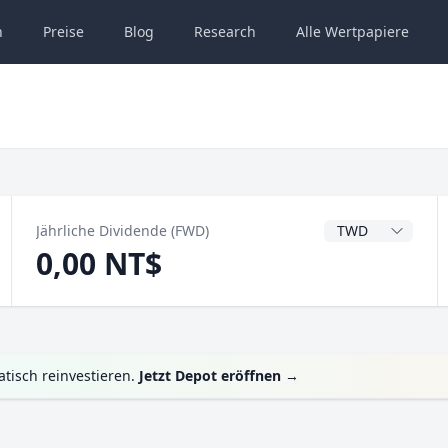
n
Preise
Blog
Research
Alle
Wertpapiere
Dividendenwähru
Jährliche Dividende (FWD)
0,00 NT$
tisch reinvestieren.
Jetzt Depot eröffnen
→