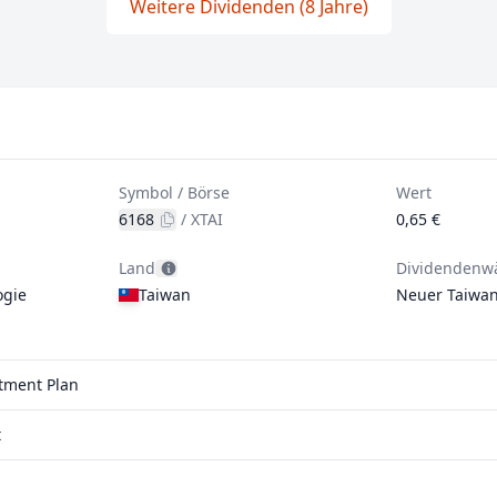
Weitere Dividenden (8 Jahre)
Symbol / Börse
Wert
6168
/
XTAI
0,65 €
Land
Dividendenw
ogie
Taiwan
Neuer Taiwan
stment Plan
t