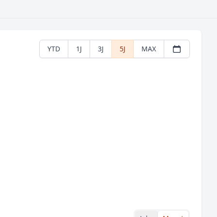
YTD
1J
3J
5J
MAX