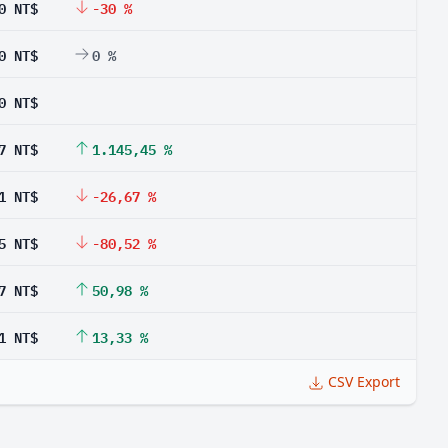
0 NT$
-30 %
0 NT$
0 %
0 NT$
7 NT$
1.145,45 %
1 NT$
-26,67 %
5 NT$
-80,52 %
7 NT$
50,98 %
1 NT$
13,33 %
CSV Export