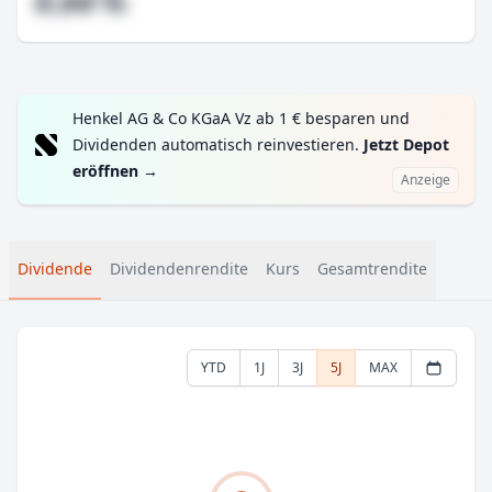
#,## %
Henkel AG & Co KGaA Vz ab 1 € besparen und
Dividenden automatisch reinvestieren.
Jetzt Depot
eröffnen
→
Anzeige
Dividende
Dividendenrendite
Kurs
Gesamtrendite
YTD
1J
3J
5J
MAX