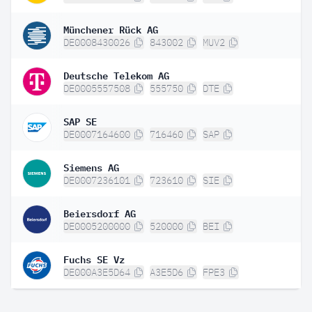
Münchener Rück AG
DE0008430026
843002
MUV2
Deutsche Telekom AG
DE0005557508
555750
DTE
SAP SE
DE0007164600
716460
SAP
Siemens AG
DE0007236101
723610
SIE
Beiersdorf AG
DE0005200000
520000
BEI
Fuchs SE Vz
DE000A3E5D64
A3E5D6
FPE3