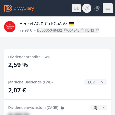
DivvyDiary
DE
Henkel AG & Co KGaA Vz
79,98 €
DE0006048432
604843
HEN3
Dividendenrendite (FWD)
2,59 %
Dividendenwähr
Jährliche Dividende (FWD)
2,07 €
CAGR Jahre
Dividendenwachstum (CAGR)