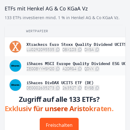
ETFs mit Henkel AG & Co KGaA Vz
133 ETFs investieren mind. 1 % in Henkel AG & Co KGaA Vz.
WERTPAPIER
LU0292095535
DBX1D3
DXSA
IE00BYYHSM20
A2DRG4
QDVX
iShares DivDAX UCITS ETF (DE)
DE0002635273
263527
EXSB
Zugriff auf alle 133 ETFs?
Exklusiv für unsere Aristokraten.
Freischalten