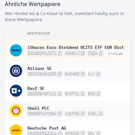
Ähnliche Wertpapiere
Wer Henkel AG & Co KGaA Vz hält, investiert häufig auch in
diese Wertpapiere.
WERTPAPIER
iShares Euro Dividend UCITS ETF EUR Dist
IE00B0M62S72
A0HGV4
IQQA
Anzeige
Allianz SE
DE0008404005
840400
ALV
Basf SE
DE000BASF111
BASF11
BAS
Shell PLC
GB00BP6MXD84
A3C99G
SHEL
Deutsche Post AG
DE0005552004
555200
DHL