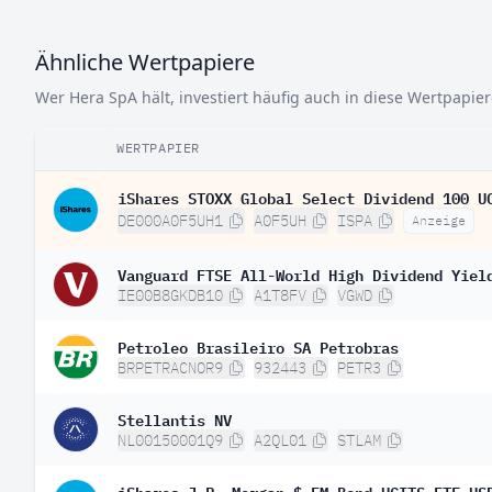
Ähnliche Wertpapiere
Wer Hera SpA hält, investiert häufig auch in diese Wertpapier
WERTPAPIER
iShares STOXX Global Select Dividend 100 U
DE000A0F5UH1
A0F5UH
ISPA
Anzeige
Vanguard FTSE All-World High Dividend Yiel
IE00B8GKDB10
A1T8FV
VGWD
Petroleo Brasileiro SA Petrobras
BRPETRACNOR9
932443
PETR3
Stellantis NV
NL00150001Q9
A2QL01
STLAM
iShares J.P. Morgan $ EM Bond UCITS ETF US