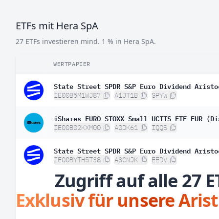
ETFs mit Hera SpA
27 ETFs investieren mind. 1 % in Hera SpA.
WERTPAPIER
State Street SPDR S&P Euro Dividend Aristo
IE00B5M1WJ87
A1JT1B
SPYW
iShares EURO STOXX Small UCITS ETF EUR (Di
IE00B02KXM00
A0DK61
IQQS
State Street SPDR S&P Euro Dividend Aristo
IE00BYTH5T38
A3CNJK
EEDV
Zugriff auf alle 27 E
Exklusiv für unsere Aris