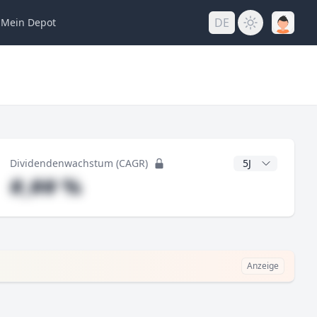
DE
Mein
Depot
ng
CAGR Jahre
Dividendenwachstum (CAGR)
#,## %
Anzeige