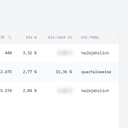
TÄT
DIV.%
DIV.CAGR 5J
DIV.FREQ.
448
3,32 %
#,## %
halbjährlich
2.675
2,77 %
15,36 %
quartalsweise
5.174
2,84 %
#,## %
halbjährlich