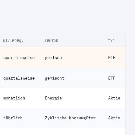
DIV.FREQ.
SEKTOR
TYP
quartalsweise
gemischt
ETF
quartalsweise
gemischt
ETF
monatlich
Energie
Aktie
jährlich
Zyklische Konsumgüter
Aktie