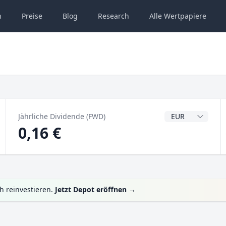
n
Preise
Blog
Research
Alle
Wertpapiere
Dividendenwähru
Jährliche Dividende (FWD)
0,16 €
h reinvestieren.
Jetzt Depot eröffnen
→