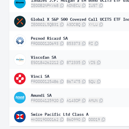
IE00B2NPKV68
A0NECU
IUS7
Global X S&P 500 Covered Call UCITS ETF In
IE0002L5QB31
A3DC8Q
XYLU
Pernod Ricard SA
FR0000120693
853373
RI
Viscofan SA
ES0184262212
872335
VIS
Vinci SA
FR0000125486
867475
SQU
Amundi SA
FR0004125920
A143DP
AMUN
Swire Pacific Ltd Class A
HK0019000162
860990
00019