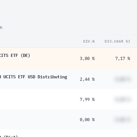
e.
DIV.%
DIV.CAGR 5J
CITS ETF (DE)
3,80 %
7,17 %
d UCITS ETF USD Distributing
2,44 %
#,## %
7,99 %
#,## %
0,00 %
#,## %
D (Dist)