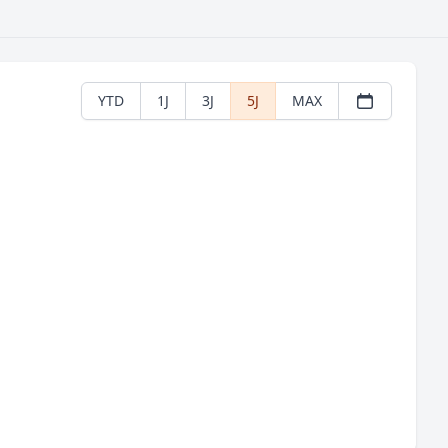
YTD
1J
3J
5J
MAX