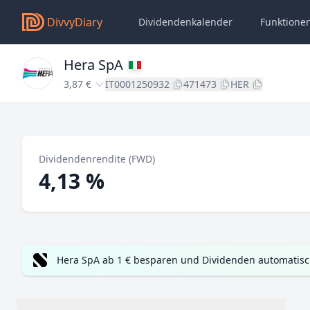
DivvyDiary
Dividendenkalender
Funktione
Hera SpA
3,87 €
IT0001250932
471473
HER
Dividendenrendite (FWD)
4,13 %
Hera SpA ab 1 € besparen und Dividenden automatisc