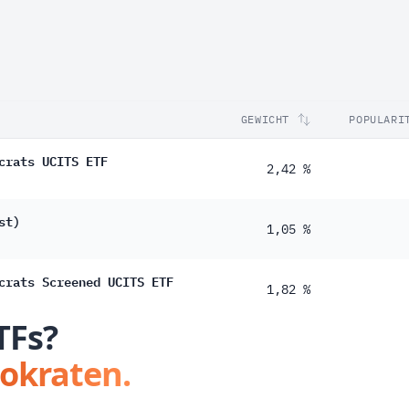
GEWICHT
POPULARI
crats UCITS ETF
2,42 %
st)
1,05 %
crats Screened UCITS ETF
1,82 %
TFs?
tokraten.