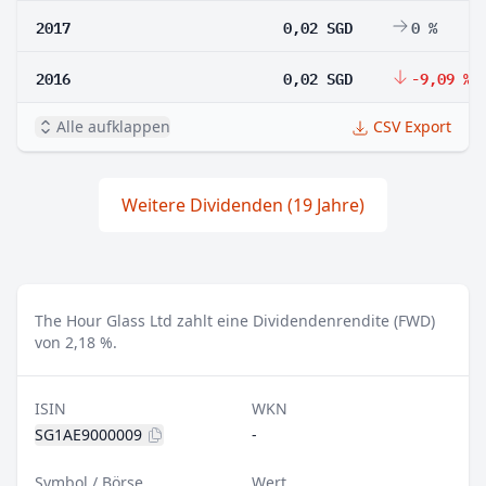
2017
0,02 SGD
0 %
2016
0,02 SGD
-9,09 %
Alle aufklappen
CSV Export
Weitere Dividenden (19 Jahre)
The Hour Glass Ltd zahlt eine Dividendenrendite (FWD)
von 2,18 %.
ISIN
WKN
SG1AE9000009
-
Symbol / Börse
Wert