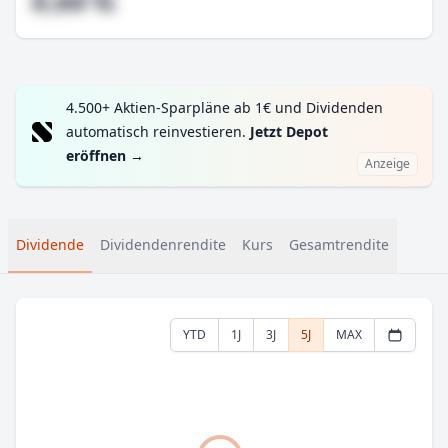
#,## %
4.500+ Aktien-Sparpläne ab 1€ und Dividenden
automatisch reinvestieren.
Jetzt Depot
eröffnen
→
Anzeige
Dividende
Dividendenrendite
Kurs
Gesamtrendite
YTD
1J
3J
5J
MAX