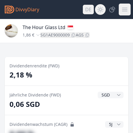
DivvyDiary
DE
The Hour Glass Ltd
1,86 €
SG1AE9000009
AGS
Dividendenrendite (FWD)
2,18 %
Dividendenwähr
Jährliche Dividende (FWD)
0,06 SGD
CAGR Jahre
Dividendenwachstum (CAGR)