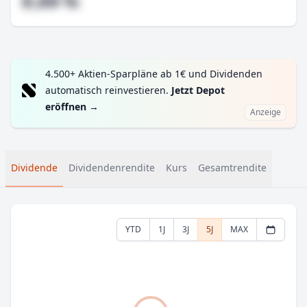
#,## %
4.500+ Aktien-Sparpläne ab 1€ und Dividenden
automatisch reinvestieren.
Jetzt Depot
eröffnen
→
Anzeige
Dividende
Dividendenrendite
Kurs
Gesamtrendite
YTD
1J
3J
5J
MAX