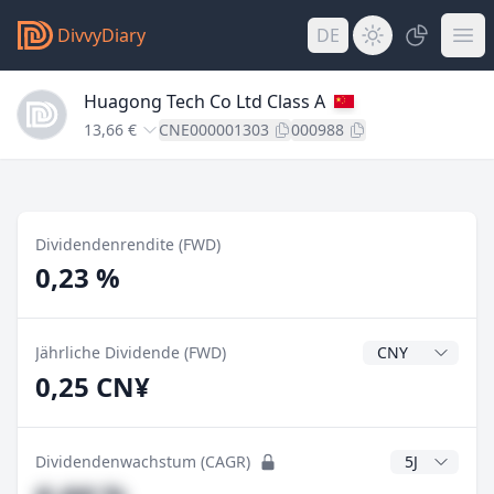
DivvyDiary
DE
Huagong Tech Co Ltd Class A
13,66 €
CNE000001303
000988
Dividendenrendite (FWD)
0,23 %
Dividendenwähr
Jährliche Dividende (FWD)
0,25 CN¥
CAGR Jahre
Dividendenwachstum (CAGR)