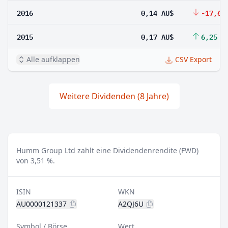
2016
0,14 AU$
-17,65
2015
0,17 AU$
6,25 %
Alle aufklappen
CSV Export
Weitere Dividenden (8 Jahre)
Humm Group Ltd zahlt eine Dividendenrendite (FWD)
von 3,51 %.
ISIN
WKN
AU0000121337
A2QJ6U
Symbol / Börse
Wert