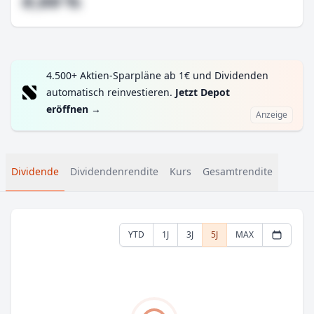
#,## %
4.500+ Aktien-Sparpläne ab 1€ und Dividenden
automatisch reinvestieren.
Jetzt Depot
eröffnen
→
Anzeige
Dividende
Dividendenrendite
Kurs
Gesamtrendite
YTD
1J
3J
5J
MAX