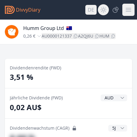
DivvyDiary
DE
Humm Group Ltd
0,26 €
AU0000121337
A2QJ6U
HUM
Dividendenrendite (FWD)
3,51 %
Dividendenwähr
Jährliche Dividende (FWD)
0,02 AU$
CAGR Jahre
Dividendenwachstum (CAGR)