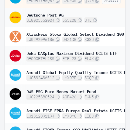
IE00BYYHSQ67
A2DRG5
QDVW
Anzeige
Deutsche Post AG
DE0005552004
555200
DHL
LU0292096186
DBX1DG
XGSD
Deka DAXplus Maximum Dividend UCITS ETF
DE000ETFL235
ETFL23
EL4X
LU0832436512
LYX0PP
SGQP
DWS ESG Euro Money Market Fund
LU0225880524
A0F426
FKN5
Amundi FTSE EPRA Europe Real Estate UCITS ET
LU1812091194
LYX0Y0
LEEU
Amundi STOXX Europe 600 Utilities UCITS ETF 