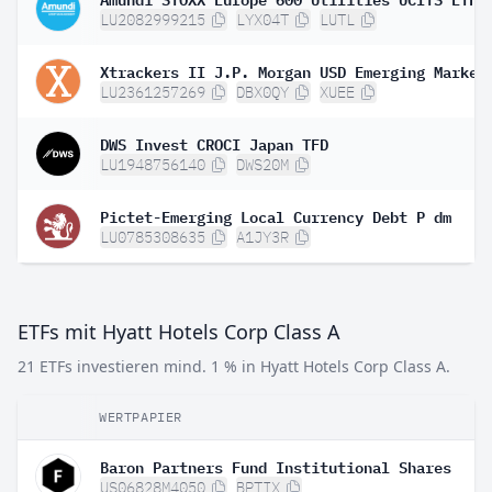
LU2082999215
LYX04T
LUTL
LU2361257269
DBX0QY
XUEE
DWS Invest CROCI Japan TFD
LU1948756140
DWS20M
Pictet-Emerging Local Currency Debt P dm
LU0785308635
A1JY3R
ETFs mit Hyatt Hotels Corp Class A
21 ETFs investieren mind. 1 % in Hyatt Hotels Corp Class A.
WERTPAPIER
Baron Partners Fund Institutional Shares
US06828M4050
BPTIX