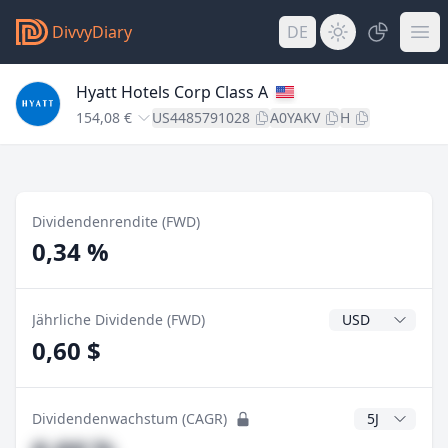
DivvyDiary
DE
Hyatt Hotels Corp Class A
154,08 €
US4485791028
A0YAKV
H
Dividendenrendite (FWD)
0,34 %
Dividendenwähr
Jährliche Dividende (FWD)
0,60 $
CAGR Jahre
Dividendenwachstum (CAGR)