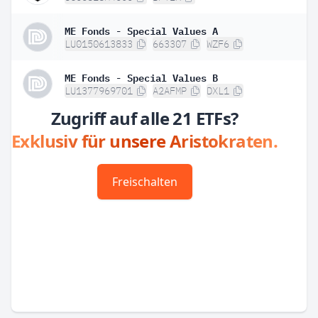
ME Fonds - Special Values A
LU0150613833
663307
WZF6
ME Fonds - Special Values B
LU1377969701
A2AFMP
DXL1
Zugriff auf alle 21 ETFs?
Exklusiv für unsere Aristokraten.
Freischalten