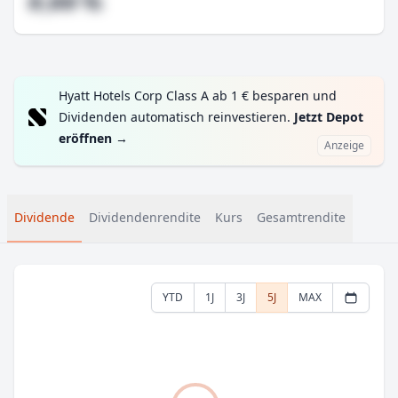
#,## %
Hyatt Hotels Corp Class A ab 1 € besparen und
Dividenden automatisch reinvestieren.
Jetzt Depot
eröffnen
→
Anzeige
Dividende
Dividendenrendite
Kurs
Gesamtrendite
YTD
1J
3J
5J
MAX