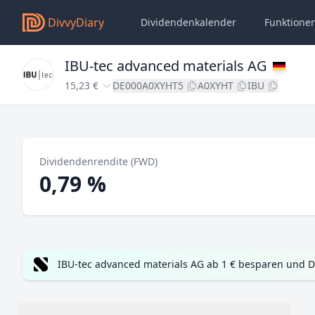
DivvyDiary
Dividendenkalender
Funktione
IBU-tec advanced materials AG
15,23 €
DE000A0XYHT5
A0XYHT
IBU
Dividendenrendite (FWD)
0,79 %
IBU-tec advanced materials AG ab 1 € besparen und D