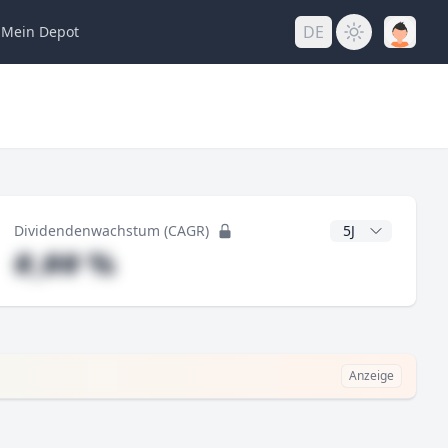
DE
Mein
Depot
ng
CAGR Jahre
Dividendenwachstum (CAGR)
#,## %
Anzeige