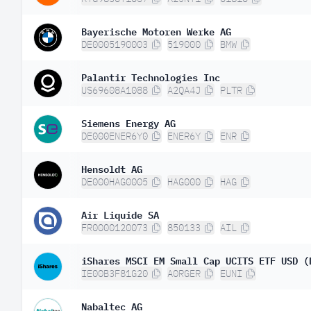
Bayerische Motoren Werke AG
DE0005190003
519000
BMW
Palantir Technologies Inc
US69608A1088
A2QA4J
PLTR
Siemens Energy AG
DE000ENER6Y0
ENER6Y
ENR
Hensoldt AG
DE000HAG0005
HAG000
HAG
Air Liquide SA
FR0000120073
850133
AIL
iShares MSCI EM Small Cap UCITS ETF USD (
IE00B3F81G20
A0RGER
EUNI
Nabaltec AG