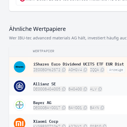
Ähnliche Wertpapiere
Wer IBU-tec advanced materials AG hält, investiert häufig au
WERTPAPIER
iShares Euro Dividend UCITS ETF EUR Dist
IE00B0M62S72
A0HGV4
IQQA
Anzeige
Allianz SE
DE0008404005
840400
ALV
Bayer AG
DE000BAY0017
BAY001
BAYN
Xiaomi Corp
KYG9830T1067
A2JNY1
01810