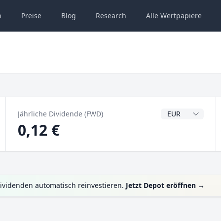
n
Preise
Blog
Research
Alle
Wertpapiere
Dividendenwähru
Jährliche Dividende (FWD)
0,12 €
ividenden automatisch reinvestieren.
Jetzt Depot eröffnen
→