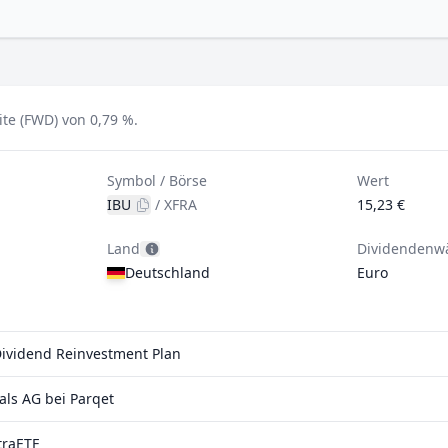
te (FWD) von 0,79 %.
Symbol / Börse
Wert
IBU
/
XFRA
15,23 €
Land
Dividendenw
Deutschland
Euro
 Dividend Reinvestment Plan
ls AG bei Parqet
traETF