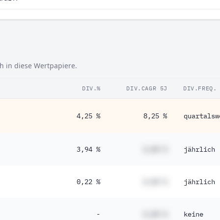
ch in diese Wertpapiere.
DIV.%
DIV.CAGR 5J
DIV.FREQ.
4,25 %
8,25 %
quartalsw
3,94 %
#,## %
jährlich
0,22 %
#,## %
jährlich
-
#,## %
keine