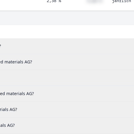
2,38 %
#,## %
jährlich
?
ed materials AG?
ed materials AG?
rials AG?
ials AG?