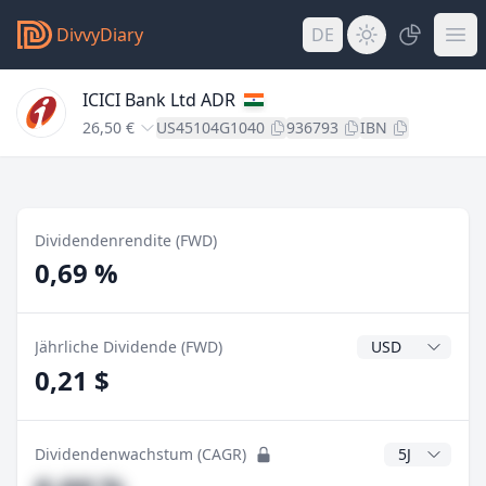
DivvyDiary
DE
ICICI Bank Ltd ADR
26,50 €
US45104G1040
936793
IBN
Dividendenrendite (FWD)
0,69 %
Dividendenwähr
Jährliche Dividende (FWD)
0,21 $
CAGR Jahre
Dividendenwachstum (CAGR)