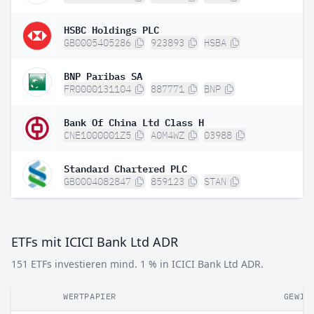
HSBC Holdings PLC
GB0005405286
923893
HSBA
BNP Paribas SA
FR0000131104
887771
BNP
Bank Of China Ltd Class H
CNE1000001Z5
A0M4WZ
03988
Standard Chartered PLC
GB0004082847
859123
STAN
ETFs mit ICICI Bank Ltd ADR
151 ETFs investieren mind. 1 % in ICICI Bank Ltd ADR.
WERTPAPIER
GEWIC