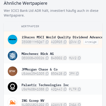
Ähnliche Wertpapiere
Wer ICICI Bank Ltd ADR hält, investiert häufig auch in diese
Wertpapiere.
WERTPAPIER
IE00BYYHSQ67
A2DRG5
QDVW
Anzeige
Münchener Rück AG
DE0008430026
843002
MUV2
JPMorgan Chase & Co
US46625H1005
850628
JPM
Palantir Technologies Inc
US69608A1088
A2QA4J
PLTR
ING Groep NV
NL0011821202
A2ANV3
INGA