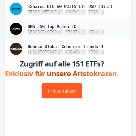
iShares BIC 50 UCITS ETF USD (Dist)
4
IE00B1W57M07
A0MR61
IQQ9
DWS ESG Top Asien LC
1
DE0009769760
976976
HJUU
Robeco Global Consumer Trends D
1
LU0187079347
A0CA0W
XRQ3
Zugriff auf alle 151 ETFs?
Exklusiv für unsere Aristokraten.
Freischalten