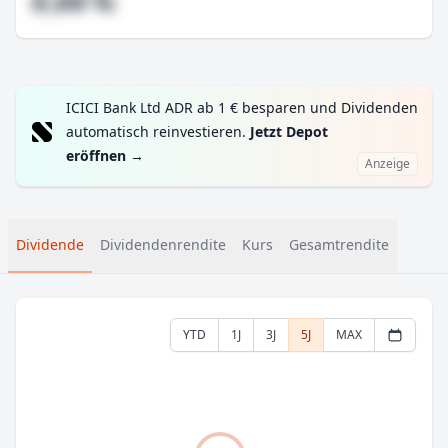
#,## %
ICICI Bank Ltd ADR ab 1 € besparen und Dividenden
automatisch reinvestieren.
Jetzt Depot
eröffnen
→
Anzeige
Dividende
Dividendenrendite
Kurs
Gesamtrendite
YTD
1J
3J
5J
MAX