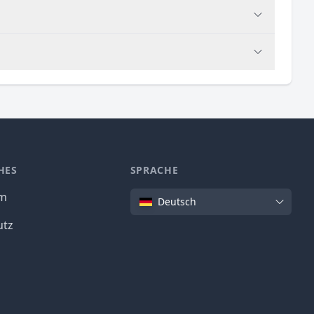
HES
SPRACHE
Sprache
um
Deutsch
utz