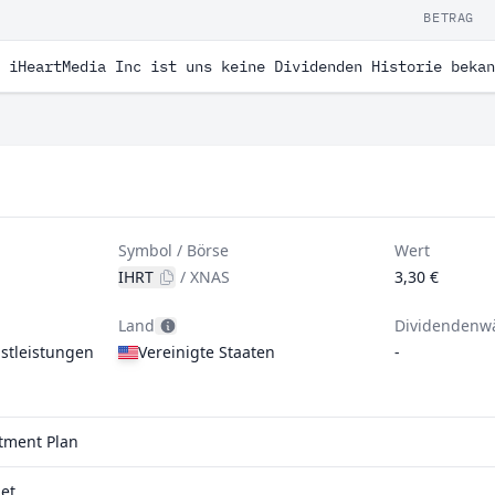
BETRAG
 iHeartMedia Inc ist uns keine Dividenden Historie bekan
Symbol / Börse
Wert
IHRT
/
XNAS
3,30 €
Land
Dividendenw
stleistungen
Vereinigte Staaten
-
stment Plan
et