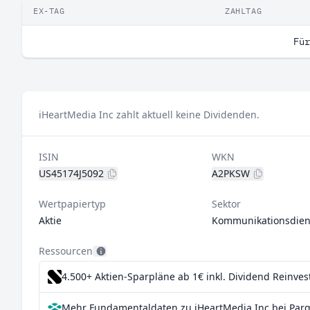
EX-TAG
ZAHLTAG
Für
iHeartMedia Inc zahlt aktuell keine Dividenden.
ISIN
WKN
US45174J5092
A2PKSW
Wertpapiertyp
Sektor
Aktie
Kommunikationsdien
Ressourcen
4.500+ Aktien-Sparpläne ab 1€
inkl. Dividend Reinve
Mehr Fundamentaldaten zu iHeartMedia Inc bei Parq