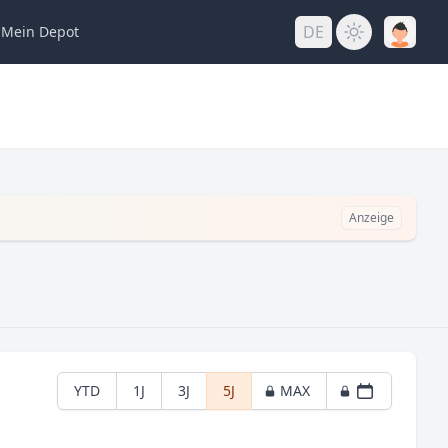
DE
Mein
Depot
Anzeige
YTD
1J
3J
5J
MAX