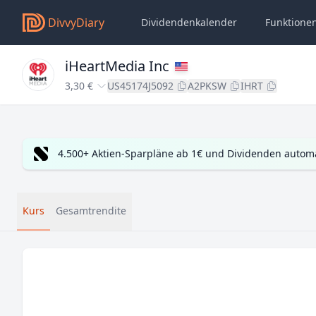
DivvyDiary
Dividendenkalender
Funktione
iHeartMedia Inc
3,30 €
US45174J5092
A2PKSW
IHRT
4.500+ Aktien-Sparpläne ab 1€ und Dividenden automa
Kurs
Gesamtrendite