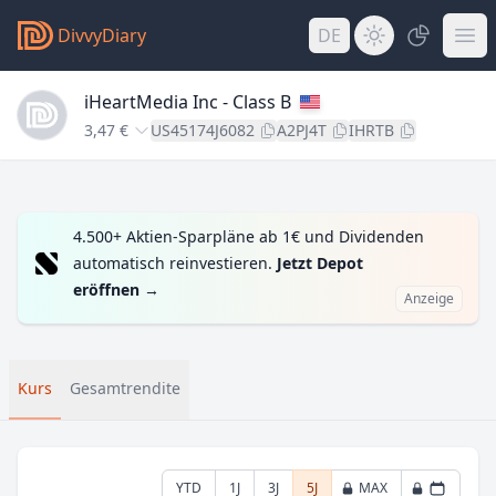
DivvyDiary
DE
iHeartMedia Inc - Class B
3,47 €
US45174J6082
A2PJ4T
IHRTB
4.500+ Aktien-Sparpläne ab 1€ und Dividenden
automatisch reinvestieren.
Jetzt Depot
eröffnen
→
Anzeige
Kurs
Gesamtrendite
YTD
1J
3J
5J
MAX