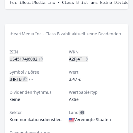
Für iHeartMedia Inc - Class B ist uns keine Dividen
iHeartMedia Inc - Class B zahlt aktuell keine Dividenden.
ISIN
WKN
US45174J6082
A2PJ4T
Symbol / Börse
Wert
IHRTB
/
-
3,47 €
Dividendenrhythmus
Wertpapiertyp
keine
Aktie
Sektor
Land
Kommunikationsdienstleistungen
Vereinigte Staaten
Dividendenwährung