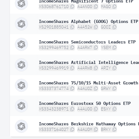
IncomeShares Magnificent 7 Options ETP
XS3068761710
A4AN00
MAGO
IncomeShares Alphabet (GOOG) Options ETP
XS2901885041
A4A52W
GOOI
IncomeShares Semiconductors Leaders ETP
XS3299469752
A4ARW7
YSEM
IncomeShares Artificial Intelligence Lea
XS3299469919
A4ARW8
ARIY
IncomeShares 75/10/15 Multi-Asset Growth
XS3337374774
A4AU0Z
GRWY
IncomeShares Eurostoxx 50 Options ETP
XS3343238971
A4AU00
ESXY
IncomeShares Berkshire Hathaway Options 
XS3337164027
A4AU0M
BRKY