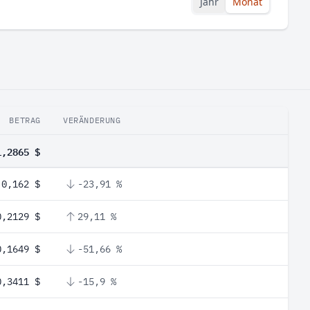
Jahr
Monat
BETRAG
VERÄNDERUNG
1,2865 $
0,162 $
-23,91 %
0,2129 $
29,11 %
0,1649 $
-51,66 %
0,3411 $
-15,9 %