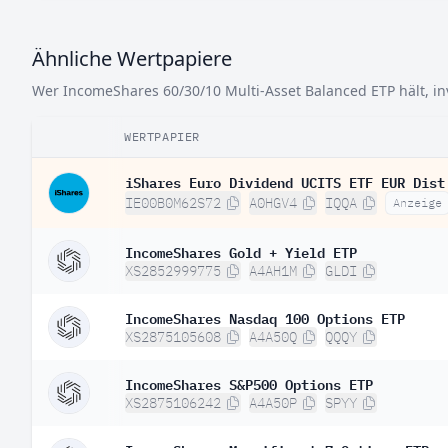
Ähnliche Wertpapiere
Wer IncomeShares 60/30/10 Multi-Asset Balanced ETP hält, inv
WERTPAPIER
iShares Euro Dividend UCITS ETF EUR Dist
IE00B0M62S72
A0HGV4
IQQA
Anzeige
IncomeShares Gold + Yield ETP
XS2852999775
A4AH1M
GLDI
IncomeShares Nasdaq 100 Options ETP
XS2875105608
A4A50Q
QQQY
IncomeShares S&P500 Options ETP
XS2875106242
A4A50P
SPYY