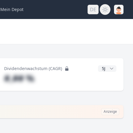
DE
Mein
Depot
ng
CAGR Jahre
Dividendenwachstum (CAGR)
#,## %
Anzeige