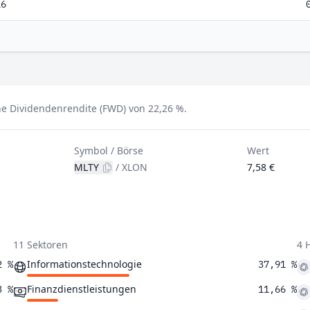
26
ne Dividendenrendite (FWD) von 22,26 %.
Symbol / Börse
Wert
MLTY
/
XLON
7,58 €
11 Sektoren
4 
Informationstechnologie
2 %
37,91 %
Finanzdienstleistungen
3 %
11,66 %