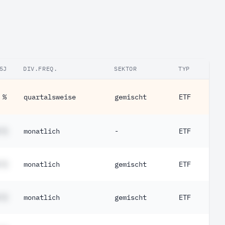
5J
DIV.FREQ.
SEKTOR
TYP
 %
quartalsweise
gemischt
ETF
 %
monatlich
-
ETF
 %
monatlich
gemischt
ETF
 %
monatlich
gemischt
ETF