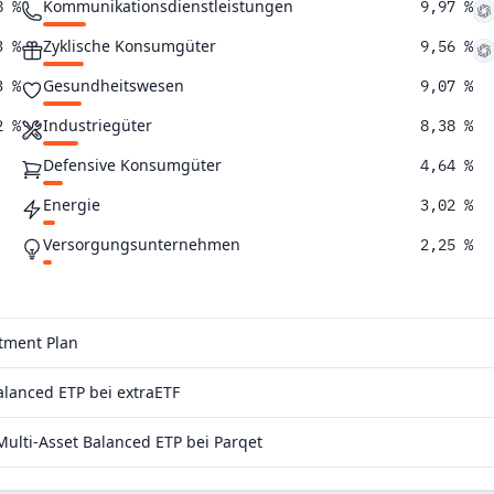
Kommunikationsdienstleistungen
8 %
9,97 %
Zyklische Konsumgüter
3 %
9,56 %
Gesundheitswesen
3 %
9,07 %
Industriegüter
2 %
8,38 %
Defensive Konsumgüter
4,64 %
Energie
3,02 %
Versorgungsunternehmen
2,25 %
Immobilien
1,88 %
Rohstoffe
1,66 %
stment Plan
lanced ETP bei extraETF
lti-Asset Balanced ETP bei Parqet