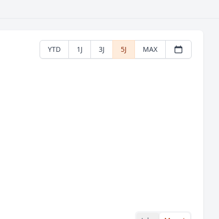
YTD
1J
3J
5J
MAX