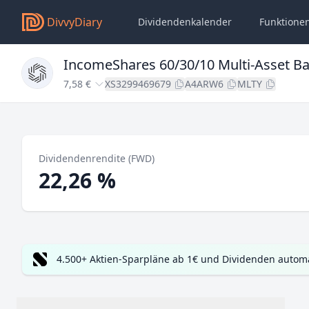
DivvyDiary
Dividendenkalender
Funktione
IncomeShares 60/30/10 Multi-Asset B
7,58 €
XS3299469679
A4ARW6
MLTY
Dividendenrendite (FWD)
22,26 %
4.500+ Aktien-Sparpläne ab 1€ und Dividenden automa