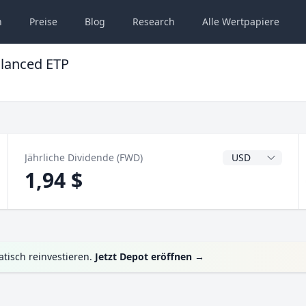
n
Preise
Blog
Research
Alle
Wertpapiere
alanced ETP
Dividendenwähru
Jährliche Dividende (FWD)
1,94 $
tisch reinvestieren.
Jetzt Depot eröffnen
→