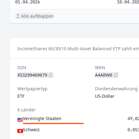
01.04.2026
10.04.20
Alle aufklappen
IncomeShares 60/30/10 Multi-Asset Balanced ETP zahlt ei
ISIN
WKN
XS3299469679
A4ARW6
Wertpapiertyp
Dividendenwährung
ETF
US-Dollar
6 Länder
Vereinigte Staaten
49,8
Schweiz
0,05