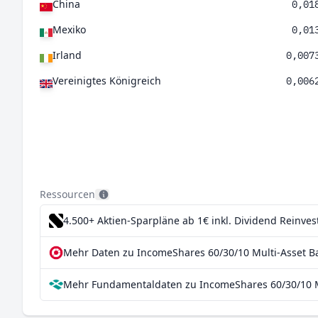
China
0,01
Mexiko
0,01
Irland
0,007
Vereinigtes Königreich
0,006
Ressourcen
4.500+ Aktien-Sparpläne ab 1€
inkl. Dividend Reinve
Mehr Daten zu IncomeShares 60/30/10 Multi-Asset Ba
Mehr Fundamentaldaten zu IncomeShares 60/30/10 Mu