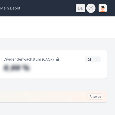
DE
Mein
Depot
ng
CAGR Jahre
Dividendenwachstum (CAGR)
#,## %
Anzeige