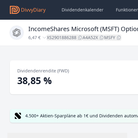
DivvyDiary
Dividendenkalender
Funktione
IncomeShares Microsoft (MSFT) Optio
6,47 €
XS2901886288
A4A52X
MSFY
Dividendenrendite (FWD)
38,85 %
4.500+ Aktien-Sparpläne ab 1€ und Dividenden automa