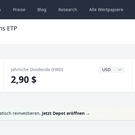
n
Preise
Blog
Research
Alle
Wertpapiere
ns ETP
Dividendenwähru
Jährliche Dividende (FWD)
2,90 $
tisch reinvestieren.
Jetzt Depot eröffnen
→