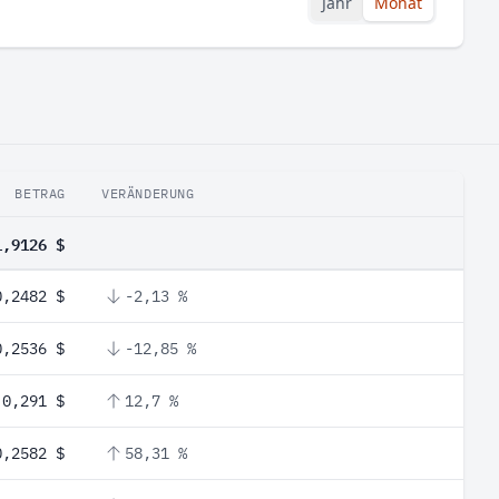
Jahr
Monat
BETRAG
VERÄNDERUNG
1,9126 $
0,2482 $
-2,13 %
0,2536 $
-12,85 %
0,291 $
12,7 %
0,2582 $
58,31 %