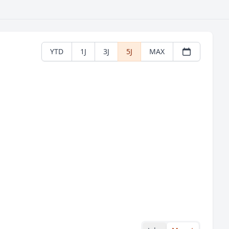
YTD
1J
3J
5J
MAX