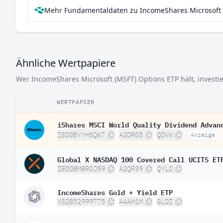
Mehr Fundamentaldaten zu IncomeShares Microsoft (
Ähnliche Wertpapiere
Wer IncomeShares Microsoft (MSFT) Options ETP hält, investie
WERTPAPIER
iShares MSCI World Quality Dividend Advan
IE00BYYHSQ67
A2DRG5
QDVW
Anzeige
Global X NASDAQ 100 Covered Call UCITS ET
IE00BM8R0J59
A2QR39
QYLD
IncomeShares Gold + Yield ETP
XS2852999775
A4AH1M
GLDI