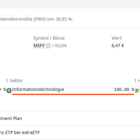
videndenrendite (FWD) von 38,85 %.
Symbol / Börse
Wert
MSFY
/
XLON
6,47 €
1 Sektor
1 
Informationstechnologie
9 %
100,00 %
stment Plan
s ETP bei extraETF