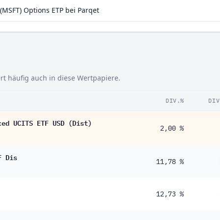
MSFT) Options ETP bei Parqet
rt häufig auch in diese Wertpapiere.
DIV.%
DIV
ced UCITS ETF USD (Dist)
2,00 %
F Dis
11,78 %
12,73 %