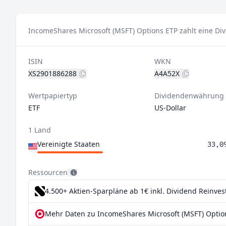
IncomeShares Microsoft (MSFT) Options ETP zahlt eine Di
ISIN
WKN
XS2901886288
A4A52X
Wertpapiertyp
Dividendenwährung
ETF
US-Dollar
1 Land
Vereinigte Staaten
33,0
Ressourcen
4.500+ Aktien-Sparpläne ab 1€
inkl. Dividend Reinve
Mehr Daten zu IncomeShares Microsoft (MSFT) Option