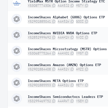
YieldMax MSTR Option Income Strategy ETC
XS3087774306
A4A5J2
MSTY
IncomeShares Alphabet (GOOG) Options ETP
XS2901885041
A4A52W
GOOI
IncomeShares NVIDIA NVDA Options ETP
XS2852999692
A4AH1N
NVDI
IncomeShares Microstrategy (MSTR) Options
XS3068775264
A4AN01
YMST
IncomeShares Amazon (AMZN) Options ETP
XS2901884408
A4A52V
AMZI
IncomeShares META Options ETP
XS2901885553
A4A52U
METY
IncomeShares Semiconductors Leaders ETP
XS3299469752
A4ARW7
YSEM