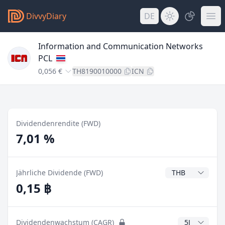
DivvyDiary
DE
Information and Communication Networks
PCL
0,056 €
TH8190010000
ICN
Dividendenrendite (FWD)
7,01 %
Dividendenwähr
Jährliche Dividende (FWD)
0,15 ฿
CAGR Jahre
Dividendenwachstum (CAGR)