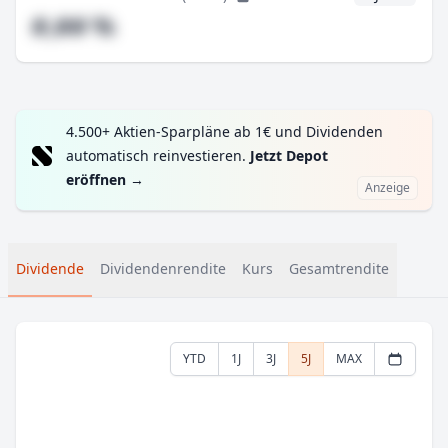
#,## %
4.500+ Aktien-Sparpläne ab 1€ und Dividenden
automatisch reinvestieren.
Jetzt Depot
eröffnen
→
Anzeige
Dividende
Dividendenrendite
Kurs
Gesamtrendite
YTD
1J
3J
5J
MAX