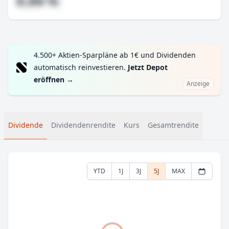
#,## %
4.500+ Aktien-Sparpläne ab 1€ und Dividenden
automatisch reinvestieren.
Jetzt Depot
eröffnen
→
Anzeige
Dividende
Dividendenrendite
Kurs
Gesamtrendite
YTD
1J
3J
5J
MAX