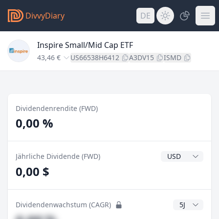
DivvyDiary
DE
Inspire Small/Mid Cap ETF
43,46 €
US66538H6412
A3DV15
ISMD
Dividendenrendite (FWD)
0,00 %
Dividendenwähr
Jährliche Dividende (FWD)
0,00 $
CAGR Jahre
Dividendenwachstum (CAGR)