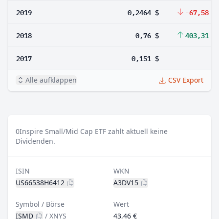
2019
0,2464 $
-67,58 %
2018
0,76 $
403,31 %
2017
0,151 $
Alle aufklappen
CSV Export
0
Inspire Small/Mid Cap ETF zahlt aktuell keine
Dividenden.
ISIN
WKN
US66538H6412
A3DV15
Symbol / Börse
Wert
ISMD
/
XNYS
43,46 €