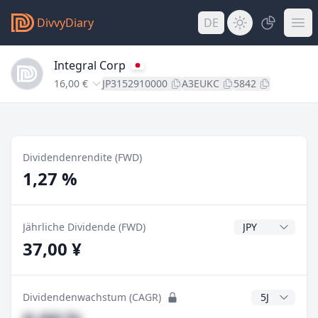
DivvyDiary
DE
Integral Corp
16,00 €
JP3152910000
A3EUKC
5842
Dividendenrendite (FWD)
1,27 %
Dividendenwähr
Jährliche Dividende (FWD)
37,00 ¥
CAGR Jahre
Dividendenwachstum (CAGR)