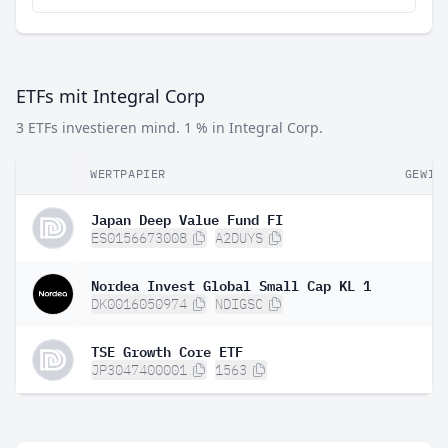
ETFs mit Integral Corp
3 ETFs investieren mind. 1 % in Integral Corp.
WERTPAPIER
GEWIC
Japan Deep Value Fund FI
5
ES0156673008
A2DUYS
Nordea Invest Global Small Cap KL 1
1
DK0016050974
NDIGSC
TSE Growth Core ETF
3
JP3047400001
1563