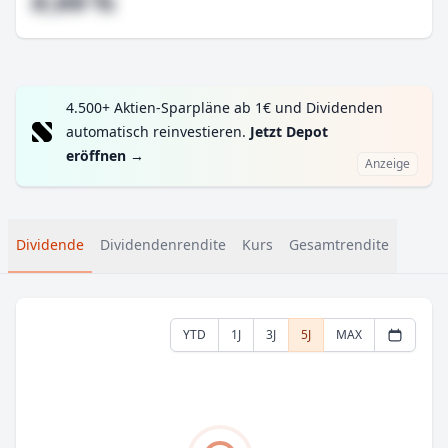
#,## %
4.500+ Aktien-Sparpläne ab 1€ und Dividenden
automatisch reinvestieren.
Jetzt Depot
eröffnen
→
Anzeige
Dividende
Dividendenrendite
Kurs
Gesamtrendite
YTD
1J
3J
5J
MAX