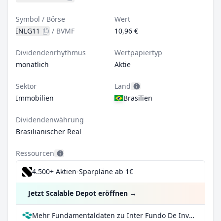
Symbol / Börse
Wert
INLG11
/
BVMF
10,96 €
Dividendenrhythmus
Wertpapiertyp
monatlich
Aktie
Sektor
Land
Immobilien
Brasilien
Dividendenwährung
Brasilianischer Real
Ressourcen
4.500+ Aktien-Sparpläne ab 1€
Jetzt Scalable Depot eröffnen
→
Mehr Fundamentaldaten zu Inter Fundo De Investimento Imobiliario bei Parqet