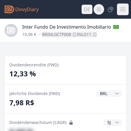
DivvyDiary
DE
Inter Fundo De Investimento Imobiliario
10,96 €
BRINLGCTF008
INLG11
Dividendenrendite (FWD)
12,33 %
Dividendenwähr
Jährliche Dividende (FWD)
7,98 R$
CAGR Jahre
Dividendenwachstum (CAGR)