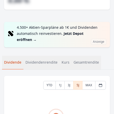
#,## %
4.500+ Aktien-Sparpläne ab 1€ und Dividenden
automatisch reinvestieren.
Jetzt Depot
eröffnen
→
Anzeige
Dividende
Dividendenrendite
Kurs
Gesamtrendite
YTD
1J
3J
5J
MAX