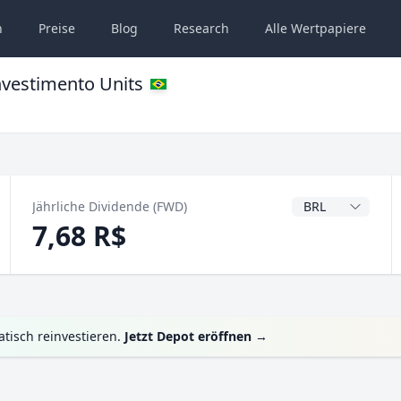
n
Preise
Blog
Research
Alle
Wertpapiere
Investimento Units
Dividendenwähru
Jährliche Dividende (FWD)
7,68 R$
tisch reinvestieren.
Jetzt Depot eröffnen
→