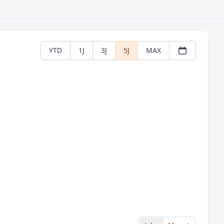
YTD
1J
3J
5J
MAX