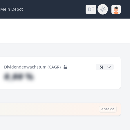
DE
Mein
Depot
ng
CAGR Jahre
Dividendenwachstum (CAGR)
#,## %
Anzeige