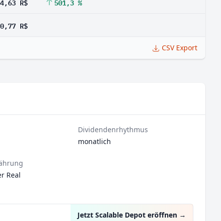
4,63 R$
501,3 %
0,77 R$
CSV Export
Dividendenrhythmus
monatlich
ährung
er Real
Jetzt Scalable Depot eröffnen
→