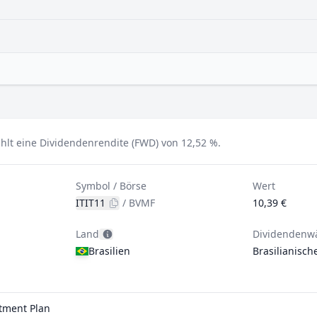
ahlt eine Dividendenrendite (FWD) von 12,52 %.
Symbol / Börse
Wert
ITIT11
/
BVMF
10,39 €
Land
Dividendenw
Brasilien
Brasilianisch
stment Plan