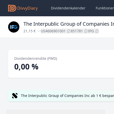
DivvyDiary
Dividendenkalender
Funktione
The Interpublic Group of Companies I
21,15 €
US4606901001
851781
IPG
Dividendenrendite (FWD)
0,00 %
The Interpublic Group of Companies Inc ab 1 € bespa