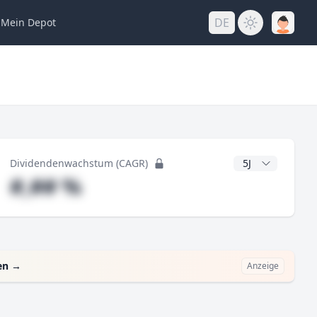
DE
Mein
Depot
ng
CAGR Jahre
Dividendenwachstum (CAGR)
#,## %
en
→
Anzeige