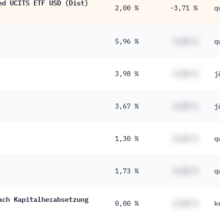
ed UCITS ETF USD (Dist)
2,00 %
-3,71 %
q
5,96 %
#,## %
q
3,98 %
#,## %
j
3,67 %
#,## %
j
1,30 %
#,## %
q
1,73 %
#,## %
q
ach Kapitalherabsetzung
0,00 %
#,## %
k