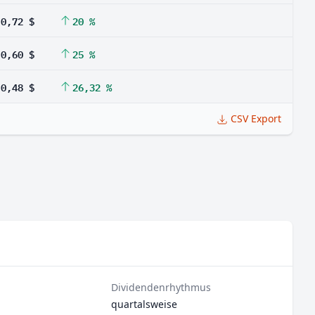
0,72 $
20 %
0,60 $
25 %
0,48 $
26,32 %
CSV Export
Dividendenrhythmus
quartalsweise