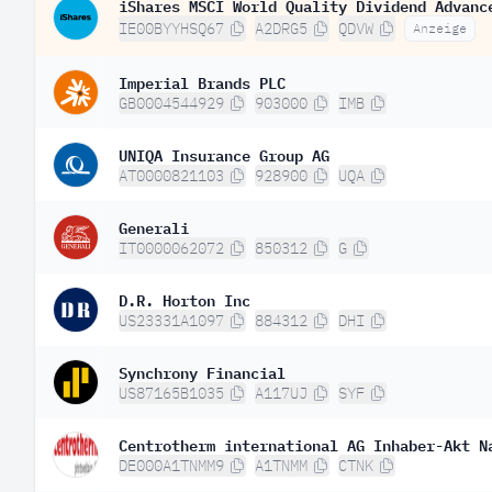
iShares MSCI World Quality Dividend Advanc
IE00BYYHSQ67
A2DRG5
QDVW
Anzeige
Imperial Brands PLC
GB0004544929
903000
IMB
UNIQA Insurance Group AG
AT0000821103
928900
UQA
Generali
IT0000062072
850312
G
D.R. Horton Inc
US23331A1097
884312
DHI
Synchrony Financial
US87165B1035
A117UJ
SYF
Centrotherm international AG Inhaber-Akt N
DE000A1TNMM9
A1TNMM
CTNK