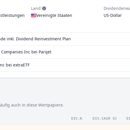
Land
Dividendenw
stleistungen
Vereinigte Staaten
US-Dollar
ade inkl. Dividend Reinvestment Plan
 Companies Inc bei Parqet
nc bei extraETF
häufig auch in diese Wertpapiere.
DIV.%
DIV.CAGR 5J
D