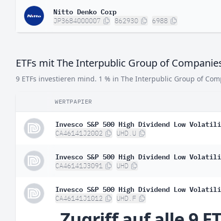
Nitto Denko Corp
JP3684000007
862930
6988
ETFs mit The Interpublic Group of Companie
9 ETFs investieren mind. 1 % in The Interpublic Group of Com
WERTPAPIER
Invesco S&P 500 High Dividend Low Volatili
CA46141J2002
UHD.U
Invesco S&P 500 High Dividend Low Volatili
CA46141J3091
UHD
Invesco S&P 500 High Dividend Low Volatili
CA46141J1012
UHD.F
Zugriff auf alle 9 E