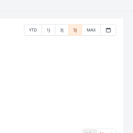
YTD
1J
3J
5J
MAX