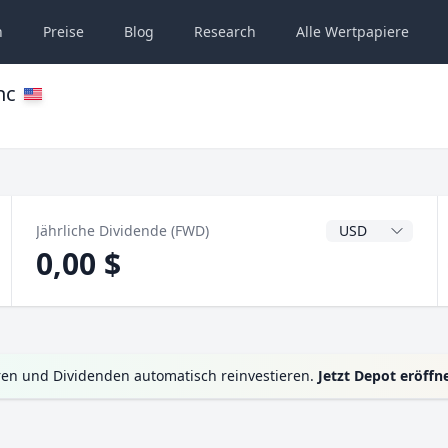
n
Preise
Blog
Research
Alle
Wertpapiere
nc
Dividendenwähru
Jährliche Dividende (FWD)
0,00 $
ren und Dividenden automatisch reinvestieren.
Jetzt Depot eröffn