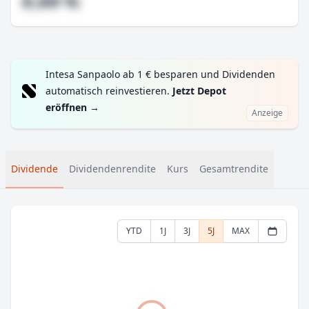
#,## %
Intesa Sanpaolo ab 1 € besparen und Dividenden
automatisch reinvestieren.
Jetzt Depot
eröffnen
→
Anzeige
Dividende
Dividendenrendite
Kurs
Gesamtrendite
YTD
1J
3J
5J
MAX