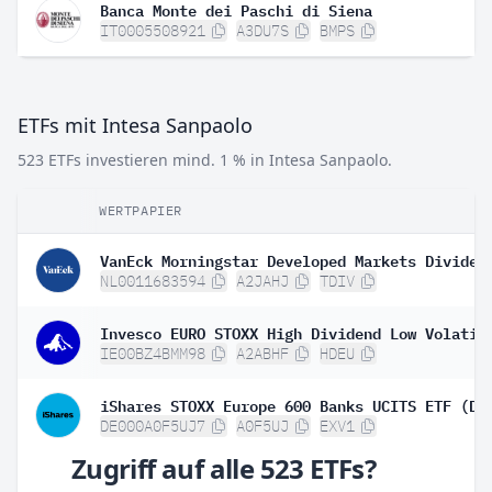
Banca Monte dei Paschi di Siena
IT0005508921
A3DU7S
BMPS
ETFs mit Intesa Sanpaolo
523 ETFs investieren mind. 1 % in Intesa Sanpaolo.
WERTPAPIER
NL0011683594
A2JAHJ
TDIV
IE00BZ4BMM98
A2ABHF
HDEU
iShares STOXX Europe 600 Banks UCITS ETF (DE
DE000A0F5UJ7
A0F5UJ
EXV1
Zugriff auf alle 523 ETFs?