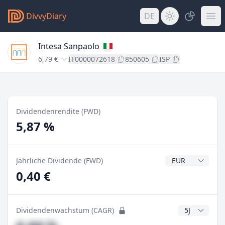
DivvyDiary
DE
Intesa Sanpaolo
6,79 €
IT0000072618
850605
ISP
Dividendenrendite (FWD)
5,87 %
Dividendenwähr
Jährliche Dividende (FWD)
0,40 €
CAGR Jahre
Dividendenwachstum (CAGR)