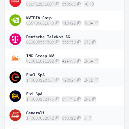
US1912161007
850663
KO
NVIDIA Corp
US67066G1040
918422
NVDA
Deutsche Telekom AG
DE0005557508
555750
DTE
ING Groep NV
NL0011821202
A2ANV3
INGA
Enel SpA
IT0003128367
928624
ENEL
Eni SpA
IT0003132476
897791
ENI
Generali
IT0000062072
850312
G