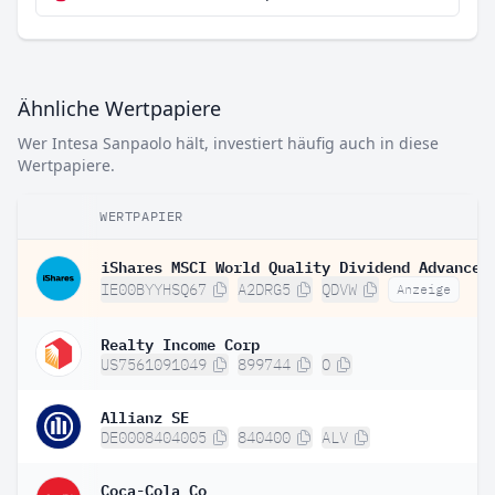
Ähnliche Wertpapiere
Wer Intesa Sanpaolo hält, investiert häufig auch in diese
Wertpapiere.
WERTPAPIER
IE00BYYHSQ67
A2DRG5
QDVW
Anzeige
Realty Income Corp
US7561091049
899744
O
Allianz SE
DE0008404005
840400
ALV
Coca-Cola Co