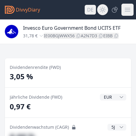
DivvyDiary
DE
Invesco Euro Government Bond UCITS ETF
31,78 €
IE00BGJWWX56
A2N7D3
EIBB
Dividendenrendite (FWD)
3,05 %
Dividendenwähr
Jährliche Dividende (FWD)
0,97 €
CAGR Jahre
Dividendenwachstum (CAGR)