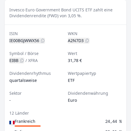
Invesco Euro Government Bond UCITS ETF zahlt eine
Dividendenrendite (FWD) von 3,05 %.
ISIN
WKN
IE00BGJWWX56
A2N7D3
Symbol / Börse
Wert
EIBB
/
XFRA
31,78 €
Dividendenrhythmus
Wertpapiertyp
quartalsweise
ETF
Sektor
Dividendenwährung
-
Euro
12 Länder
Frankreich
24,44 %