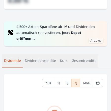
#,## %
4.500+ Aktien-Sparpläne ab 1€ und Dividenden
automatisch reinvestieren.
Jetzt Depot
eröffnen
→
Anzeige
Dividende
Dividendenrendite
Kurs
Gesamtrendite
YTD
1J
3J
5J
MAX