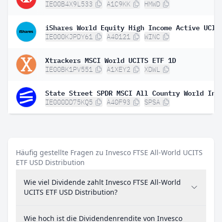
IE00B4X9L533
A1C9KK
HMWD
IE000KJPDY61
A40121
WINC
Xtrackers MSCI World UCITS ETF 1D
IE00BK1PV551
A1XEY2
XDWL
IE000DD75KQ5
A40F93
SPSA
Häufig gestellte Fragen zu Invesco FTSE All-World UCITS
ETF USD Distribution
Wie viel Dividende zahlt Invesco FTSE All-World
UCITS ETF USD Distribution?
Wie hoch ist die Dividendenrendite von Invesco