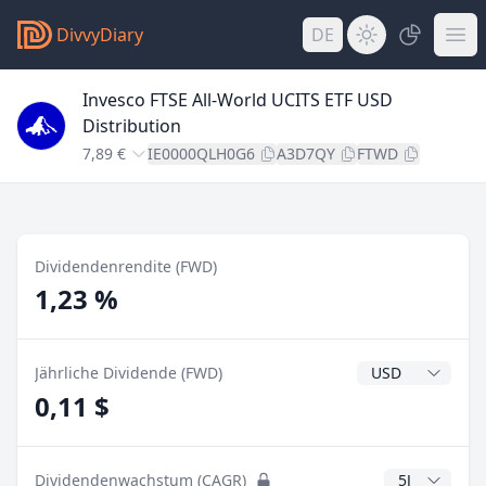
DivvyDiary
DE
Invesco FTSE All-World UCITS ETF USD
Distribution
7,89 €
IE0000QLH0G6
A3D7QY
FTWD
Dividendenrendite (FWD)
1,23 %
Dividendenwähr
Jährliche Dividende (FWD)
0,11 $
CAGR Jahre
Dividendenwachstum (CAGR)