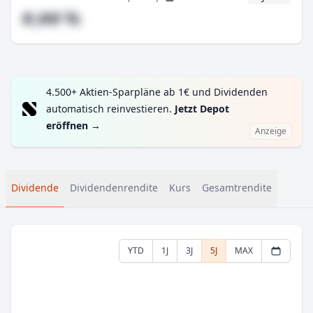
#,## %
4.500+ Aktien-Sparpläne ab 1€ und Dividenden
automatisch reinvestieren.
Jetzt Depot
eröffnen
→
Anzeige
Dividende
Dividendenrendite
Kurs
Gesamtrendite
YTD
1J
3J
5J
MAX