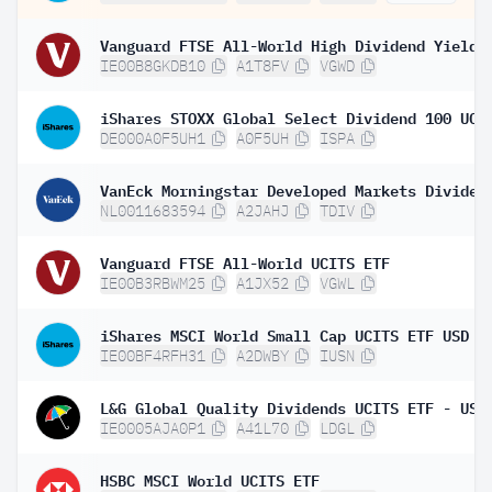
IE00B8GKDB10
A1T8FV
VGWD
DE000A0F5UH1
A0F5UH
ISPA
NL0011683594
A2JAHJ
TDIV
Vanguard FTSE All-World UCITS ETF
IE00B3RBWM25
A1JX52
VGWL
iShares MSCI World Small Cap UCITS ETF USD (
IE00BF4RFH31
A2DWBY
IUSN
IE0005AJA0P1
A41L70
LDGL
HSBC MSCI World UCITS ETF