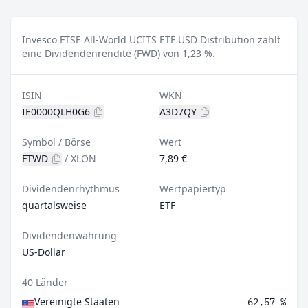
Invesco FTSE All-World UCITS ETF USD Distribution zahlt
eine Dividendenrendite (FWD) von 1,23 %.
ISIN
WKN
IE0000QLH0G6
A3D7QY
Symbol / Börse
Wert
FTWD
/
XLON
7,89 €
Dividendenrhythmus
Wertpapiertyp
quartalsweise
ETF
Dividendenwährung
US-Dollar
40 Länder
Vereinigte Staaten
62,57 %