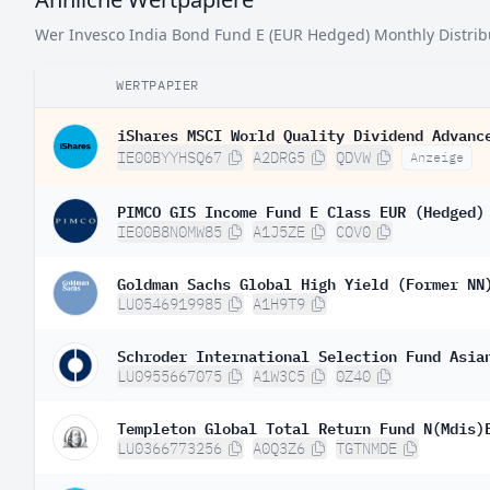
Wer Invesco India Bond Fund E (EUR Hedged) Monthly Distribu
WERTPAPIER
iShares MSCI World Quality Dividend Advanc
IE00BYYHSQ67
A2DRG5
QDVW
Anzeige
PIMCO GIS Income Fund E Class EUR (Hedged)
IE00B8N0MW85
A1J5ZE
COV0
Goldman Sachs Global High Yield (Former NN
LU0546919985
A1H9T9
LU0955667075
A1W3C5
0Z40
Templeton Global Total Return Fund N(Mdis)
LU0366773256
A0Q3Z6
TGTNMDE