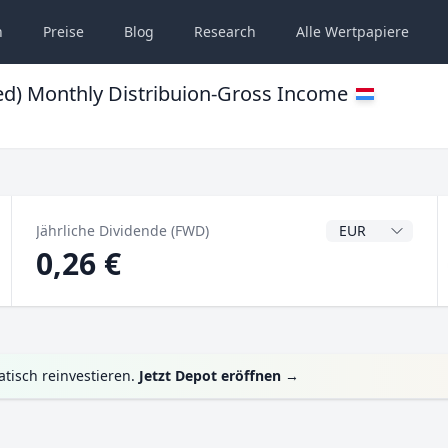
n
Preise
Blog
Research
Alle
Wertpapiere
ed) Monthly Distribuion-Gross Income
Dividendenwähru
Jährliche Dividende (FWD)
0,26 €
tisch reinvestieren.
Jetzt Depot eröffnen
→