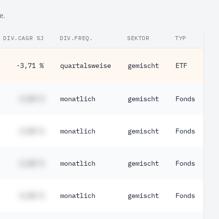
e.
DIV.CAGR 5J
DIV.FREQ.
SEKTOR
TYP
-3,71 %
quartalsweise
gemischt
ETF
#,## %
monatlich
gemischt
Fonds
#,## %
monatlich
gemischt
Fonds
#,## %
monatlich
gemischt
Fonds
#,## %
monatlich
gemischt
Fonds