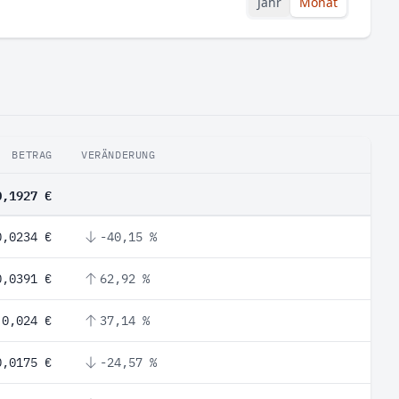
Jahr
Monat
BETRAG
VERÄNDERUNG
0,1927 €
0,0234 €
-40,15 %
0,0391 €
62,92 %
0,024 €
37,14 %
0,0175 €
-24,57 %