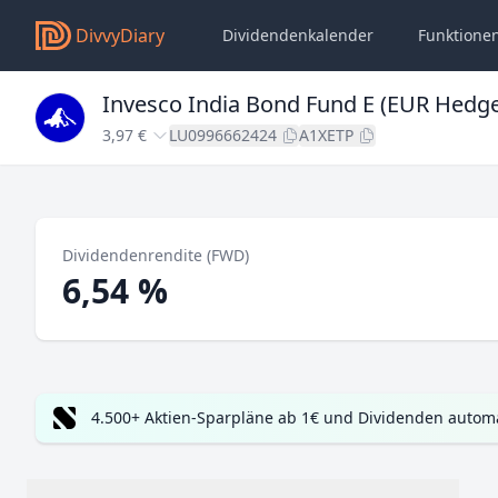
DivvyDiary
Dividendenkalender
Funktione
Invesco India Bond Fund E (EUR Hedg
3,97 €
LU0996662424
A1XETP
Dividendenrendite (FWD)
6,54 %
4.500+ Aktien-Sparpläne ab 1€ und Dividenden automa