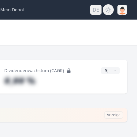
DE
Mein
Depot
ng
CAGR Jahre
Dividendenwachstum (CAGR)
#,## %
Anzeige