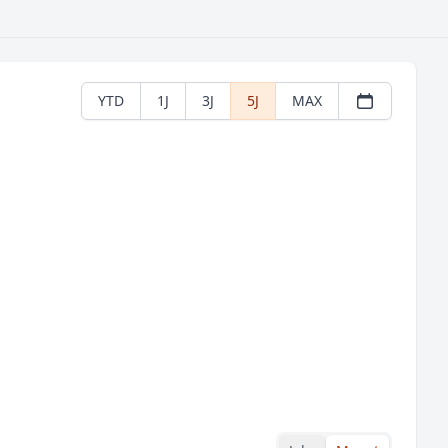
YTD
1J
3J
5J
MAX