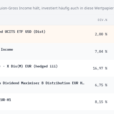
ion-Gross Income hält, investiert häufig auch in diese Wertpapier
DIV.%
ed UCITS ETF USD (Dist)
2,00 %
 Income
7,04 %
) - X Dis(M) EUR (hedged iii)
16,97 %
Schroder International Selection Fund Asian Dividend Maximiser B Distribution EUR Hedged M
6,75 %
EUR-H1
8,15 %