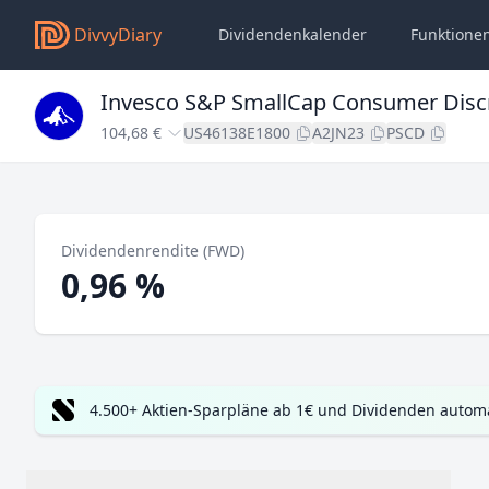
DivvyDiary
Dividendenkalender
Funktione
Invesco S&P SmallCap Consumer Discr
104,68 €
US46138E1800
A2JN23
PSCD
Dividendenrendite (FWD)
0,96 %
4.500+ Aktien-Sparpläne ab 1€ und Dividenden automa