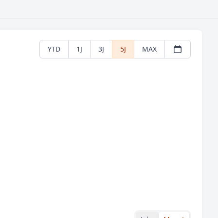
YTD
1J
3J
5J
MAX