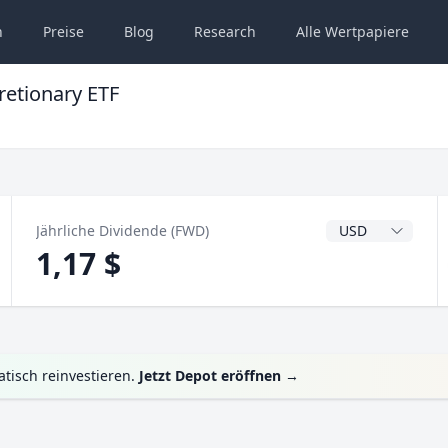
n
Preise
Blog
Research
Alle
Wertpapiere
etionary ETF
Dividendenwähru
Jährliche Dividende (FWD)
1,17 $
tisch reinvestieren.
Jetzt Depot eröffnen
→