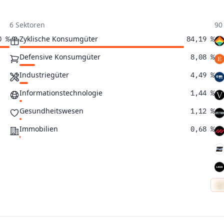
6 Sektoren
90
Zyklische Konsumgüter
0 %
84,19 %
Defensive Konsumgüter
8,08 %
Industriegüter
4,49 %
Informationstechnologie
1,44 %
Gesundheitswesen
1,12 %
Immobilien
0,68 %