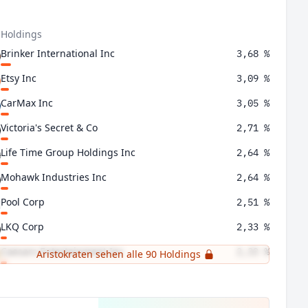
 Holdings
Brinker International Inc
3,68 %
Etsy Inc
3,09 %
CarMax Inc
3,05 %
Victoria's Secret & Co
2,71 %
Life Time Group Holdings Inc
2,64 %
Mohawk Industries Inc
2,64 %
Pool Corp
2,51 %
LKQ Corp
2,33 %
Caesars Entertainment Inc
2,33 %
Aristokraten sehen alle 90 Holdings
Installed Building Products Inc
2,06 %