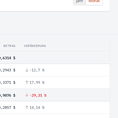
Jahr
Monat
BETRAG
VERÄNDERUNG
0,6314 $
0,2943 $
-12,7 %
0,3371 $
17,99 %
0,9876 $
-29,31 %
0,2857 $
14,14 %