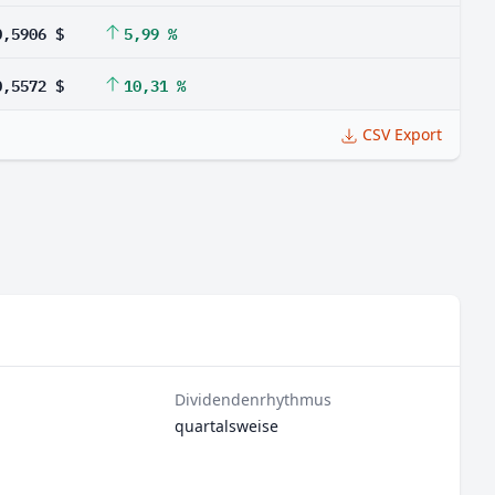
0,5906 $
5,99 %
0,5572 $
10,31 %
CSV Export
Dividendenrhythmus
quartalsweise