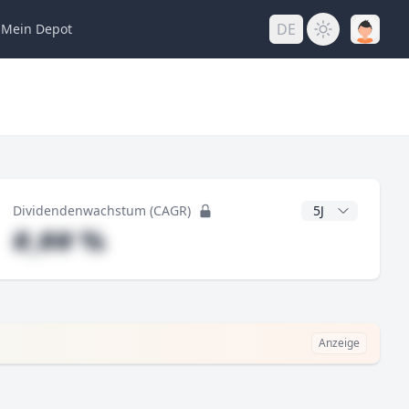
DE
Mein
Depot
ng
CAGR Jahre
Dividendenwachstum (CAGR)
#,## %
Anzeige