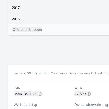
2017
2016
Alle aufklappen
Invesco S&P SmallCap Consumer Discretionary ETF zahlt e
ISIN
WKN
US46138E1800
A2JN23
Wertpapiertyp
Dividendenwährung