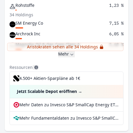
Rohstoffe
1,23 %
34 Holdings
SM Energy Co
7,15 %
Archrock Inc
6,05 %
Magnolia Oil & Gas Corp Class A
5,68 %
Aristokraten sehen alle 34 Holdings
Mehr
Ressourcen
4.500+ Aktien-Sparpläne ab 1€
Jetzt Scalable Depot eröffnen
→
Mehr Daten zu Invesco S&P SmallCap Energy ETF bei extraETF
Mehr Fundamentaldaten zu Invesco S&P SmallCap Energy ETF bei Parqet