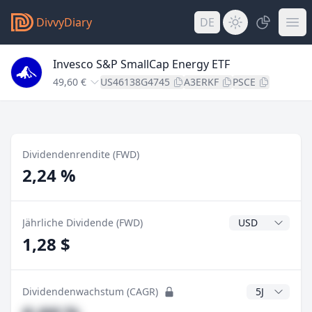
DivvyDiary
DE
Invesco S&P SmallCap Energy ETF
49,60 €
US46138G4745
A3ERKF
PSCE
Dividendenrendite (FWD)
2,24 %
Dividendenwähr
Jährliche Dividende (FWD)
1,28 $
CAGR Jahre
Dividendenwachstum (CAGR)