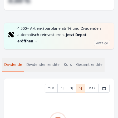
#,## %
4.500+ Aktien-Sparpläne ab 1€ und Dividenden
automatisch reinvestieren.
Jetzt Depot
eröffnen
→
Anzeige
Dividende
Dividendenrendite
Kurs
Gesamtrendite
YTD
1J
3J
5J
MAX