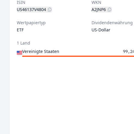
ISIN
WKN
US46137V4804
A2JNP6
Wertpapiertyp
Dividendenwährung
ETF
US-Dollar
1 Land
Vereinigte Staaten
99,2