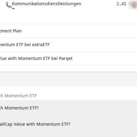
Kommunikationsdienstleistungen
2,41 %
Versorgungsunternehmen
1,97 %
Gesundheitswesen
1,30 %
stment Plan
mentum ETF bei extraETF
lue with Momentum ETF bei Parqet
with Momentum ETF
with Momentum ETF?
mallCap Value with Momentum ETF?