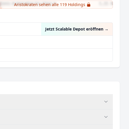
Sonic Automotive Inc Class A
1,21 %
Aristokraten sehen alle 119 Holdings
G-III Apparel Group Ltd
1,19 %
Jetzt Scalable Depot eröffnen
→