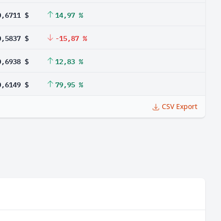
0,6711 $
14,97 %
0,5837 $
-15,87 %
0,6938 $
12,83 %
0,6149 $
79,95 %
CSV Export