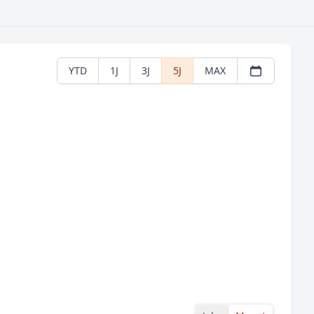
YTD
1J
3J
5J
MAX