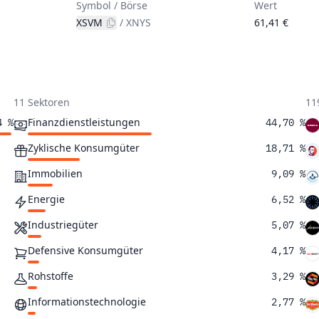
Symbol / Börse
Wert
XSVM
/
XNYS
61,41 €
11 Sektoren
11
Finanzdienstleistungen
4 %
44,70 %
Zyklische Konsumgüter
18,71 %
Immobilien
9,09 %
Energie
6,52 %
Industriegüter
5,07 %
Defensive Konsumgüter
4,17 %
Rohstoffe
3,29 %
Informationstechnologie
2,77 %