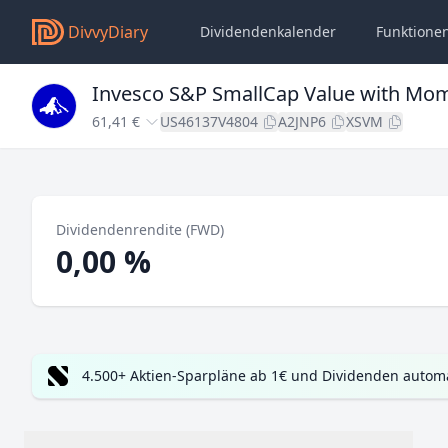
DivvyDiary
Dividendenkalender
Funktione
Invesco S&P SmallCap Value with Mo
61,41 €
US46137V4804
A2JNP6
XSVM
Dividendenrendite (FWD)
0,00 %
4.500+ Aktien-Sparpläne ab 1€ und Dividenden automa