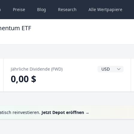
n
Preise
Blog
Research
Alle
Wertpapiere
mentum ETF
Dividendenwähru
Jährliche Dividende (FWD)
0,00 $
tisch reinvestieren.
Jetzt Depot eröffnen
→