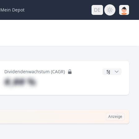
DE
Mein
Depot
ng
CAGR Jahre
Dividendenwachstum (CAGR)
#,## %
Anzeige