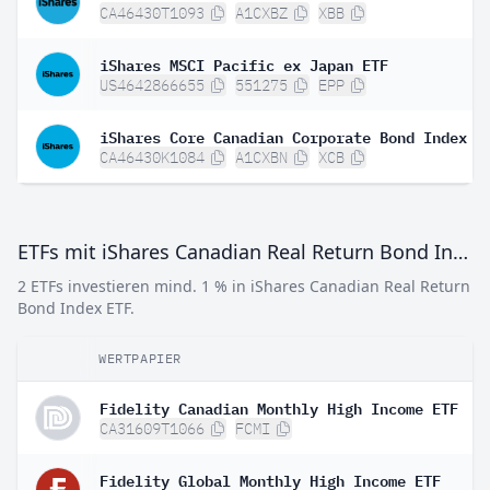
CA46430T1093
A1CXBZ
XBB
iShares MSCI Pacific ex Japan ETF
US4642866655
551275
EPP
iShares Core Canadian Corporate Bond Index E
CA46430K1084
A1CXBN
XCB
ETFs mit iShares Canadian Real Return Bond Index ETF
2 ETFs investieren mind. 1 % in iShares Canadian Real Return
Bond Index ETF.
WERTPAPIER
Fidelity Canadian Monthly High Income ETF
CA31609T1066
FCMI
Fidelity Global Monthly High Income ETF