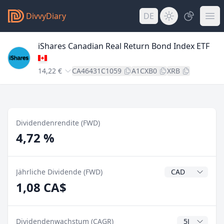
DivvyDiary
DE
iShares Canadian Real Return Bond Index ETF
14,22 €
CA46431C1059
A1CXB0
XRB
Dividendenrendite (FWD)
4,72 %
Dividendenwähr
Jährliche Dividende (FWD)
1,08 CA$
CAGR Jahre
Dividendenwachstum (CAGR)