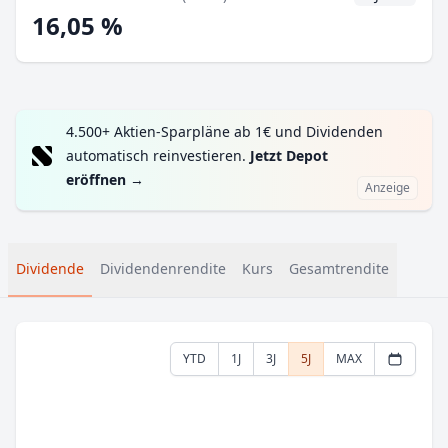
16,05 %
4.500+ Aktien-Sparpläne ab 1€ und Dividenden
automatisch reinvestieren.
Jetzt Depot
eröffnen
→
Anzeige
Dividende
Dividendenrendite
Kurs
Gesamtrendite
YTD
1J
3J
5J
MAX