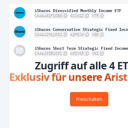
iShares Diversified Monthly Income ETF
CA46431F1080
A1CW2Z
XTR
iShares Conservative Strategic Fixed Inc
CA4642911032
A2PSJW
XSE
iShares Short Term Strategic Fixed Incom
CA46435B1031
A3DVS5
XSI
Zugriff auf alle 4 E
Exklusiv für unsere Aris
Freischalten