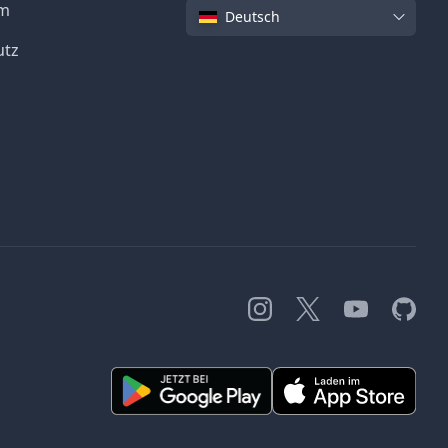
Sprache
um
Deutsch
utz
Instagram
X
YouTube
GitHub