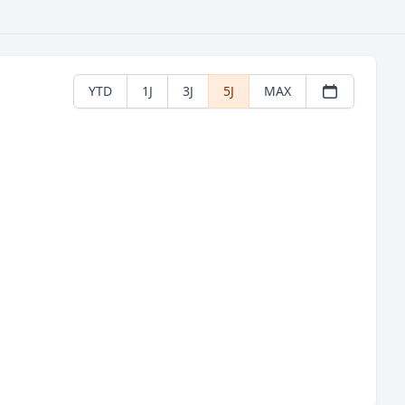
YTD
1J
3J
5J
MAX