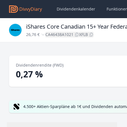
DivvyDiary
Dividendenkalender
Funktione
iShares Core Canadian 15+ Year Feder
26,76 €
CA46438A1021
XFLB
Dividendenrendite (FWD)
0,27 %
4.500+ Aktien-Sparpläne ab 1€ und Dividenden automa