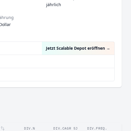
jährlich
ährung
Dollar
Jetzt Scalable Depot eröffnen
→
DIV.%
DIV.CAGR 5J
DIV.FREQ.