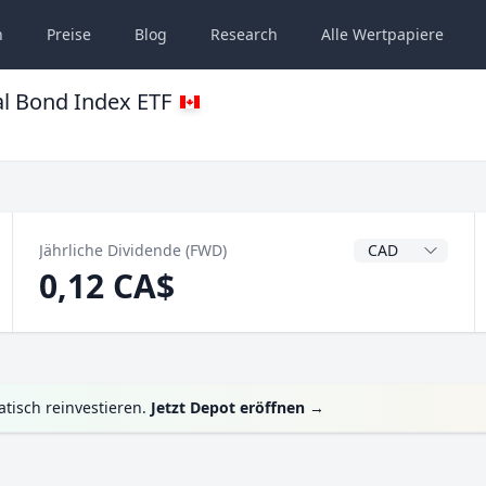
n
Preise
Blog
Research
Alle
Wertpapiere
al Bond Index ETF
Dividendenwähru
Jährliche Dividende (FWD)
0,12 CA$
tisch reinvestieren.
Jetzt Depot eröffnen
→