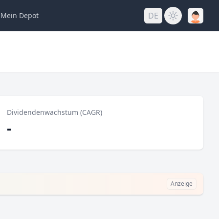
DE
Mein
Depot
ng
Dividendenwachstum (CAGR)
-
Anzeige