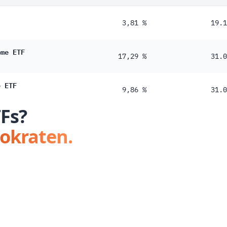
3,81 %
19.1
ome ETF
17,29 %
31.0
e ETF
9,86 %
31.0
TFs?
tokraten.