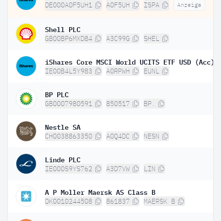
DE000A0F5UH1
A0F5UH
ISPA
Anzeige
Shell PLC
GB00BP6MXD84
A3C99G
SHEL
iShares Core MSCI World UCITS ETF USD (Acc)
IE00B4L5Y983
A0RPWH
EUNL
BP PLC
GB0007980591
850517
BP.
Nestle SA
CH0038863350
A0Q4DC
NESN
Linde PLC
IE000S9YS762
A3D7VW
LIN
A P Moller Maersk AS Class B
DK0010244508
861837
MAERSK B