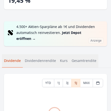
19,45 %
4.500+ Aktien-Sparpläne ab 1€ und Dividenden
automatisch reinvestieren.
Jetzt Depot
eröffnen
→
Anzeige
Dividende
Dividendenrendite
Kurs
Gesamtrendite
YTD
1J
3J
5J
MAX