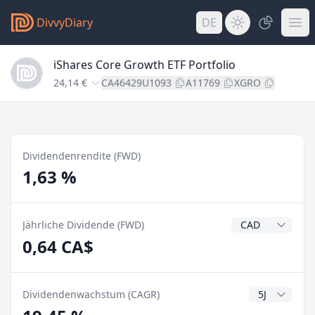
DivvyDiary
DE
iShares Core Growth ETF Portfolio
24,14 €
CA46429U1093
A11769
XGRO
Dividendenrendite (FWD)
1,63 %
Dividendenwähr
Jährliche Dividende (FWD)
0,64 CA$
CAGR Jahre
Dividendenwachstum (CAGR)