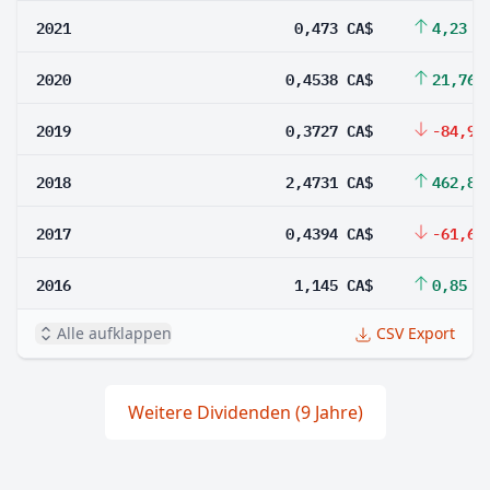
2021
0,473 CA$
4,23 %
2020
0,4538 CA$
21,76 
2019
0,3727 CA$
-84,93
2018
2,4731 CA$
462,84
2017
0,4394 CA$
-61,62
2016
1,145 CA$
0,85 %
Alle aufklappen
CSV Export
Weitere Dividenden (9 Jahre)