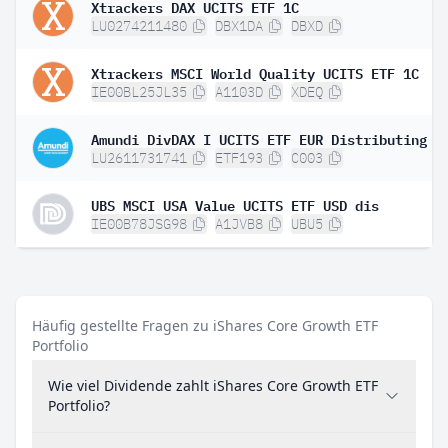
Xtrackers DAX UCITS ETF 1C
LU0274211480
DBX1DA
DBXD
Xtrackers MSCI World Quality UCITS ETF 1C
IE00BL25JL35
A1103D
XDEQ
Amundi DivDAX I UCITS ETF EUR Distributing
LU2611731741
ETF193
C003
UBS MSCI USA Value UCITS ETF USD dis
IE00B78JSG98
A1JVB8
UBU5
Häufig gestellte Fragen zu iShares Core Growth ETF
Portfolio
Wie viel Dividende zahlt iShares Core Growth ETF
Portfolio?