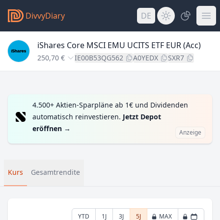
DivvyDiary
DE
iShares Core MSCI EMU UCITS ETF EUR (Acc)
250,70 €
IE00B53QG562
A0YEDX
SXR7
4.500+ Aktien-Sparpläne ab 1€ und Dividenden
automatisch reinvestieren.
Jetzt Depot
eröffnen
→
Anzeige
Kurs
Gesamtrendite
YTD
1J
3J
5J
MAX