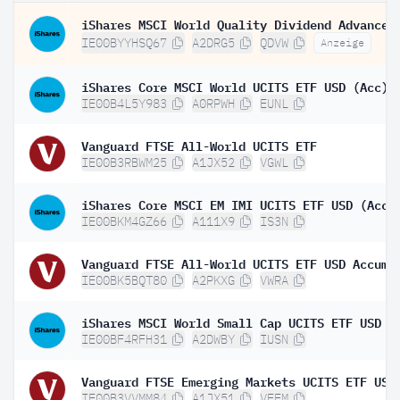
IE00BYYHSQ67
A2DRG5
QDVW
Anzeige
iShares Core MSCI World UCITS ETF USD (Acc)
IE00B4L5Y983
A0RPWH
EUNL
Vanguard FTSE All-World UCITS ETF
IE00B3RBWM25
A1JX52
VGWL
iShares Core MSCI EM IMI UCITS ETF USD (Acc)
IE00BKM4GZ66
A111X9
IS3N
IE00BK5BQT80
A2PKXG
VWRA
iShares MSCI World Small Cap UCITS ETF USD (
IE00BF4RFH31
A2DWBY
IUSN
IE00B3VVMM84
A1JX51
VFEM