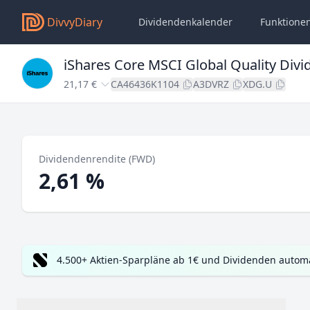
DivvyDiary
Dividendenkalender
Funktione
iShares Core MSCI Global Quality Div
21,17 €
CA46436K1104
A3DVRZ
XDG.U
Dividendenrendite (FWD)
2,61 %
4.500+ Aktien-Sparpläne ab 1€ und Dividenden automa