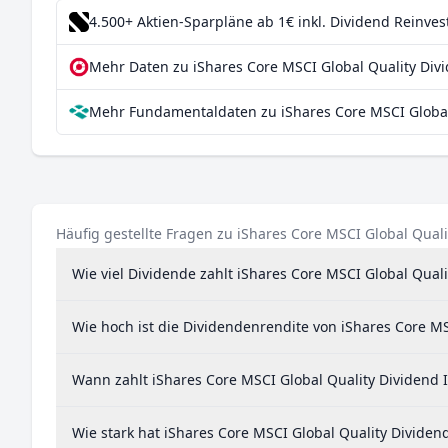
Schweden
1,1
4.500+ Aktien-Sparpläne ab 1€
inkl. Dividend Reinve
Dänemark
0,9
Mehr Daten zu iShares Core MSCI Global Quality Divi
Italien
0,7
Mehr Fundamentaldaten zu iShares Core MSCI Global 
Sonderverwaltungsregion Hongkong
0,7
Niederlande
0,6
Israel
0,4
Finnland
0,3
Häufig gestellte Fragen zu iShares Core MSCI Global Qual
Norwegen
0,3
Wie viel Dividende zahlt iShares Core MSCI Global Qual
Irland
0,1
Wie hoch ist die Dividendenrendite von iShares Core MS
Österreich
0,07
Belgien
0,06
Wann zahlt iShares Core MSCI Global Quality Dividend 
Neuseeland
0,04
Wie stark hat iShares Core MSCI Global Quality Dividen
Portugal
0,02