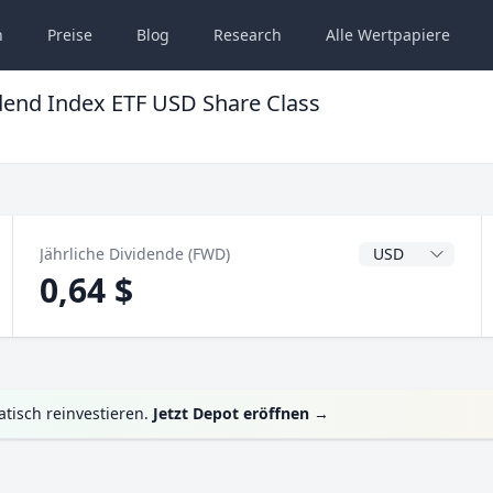
n
Preise
Blog
Research
Alle
Wertpapiere
idend Index ETF USD Share Class
Dividendenwähru
Jährliche Dividende (FWD)
0,64 $
tisch reinvestieren.
Jetzt Depot eröffnen
→