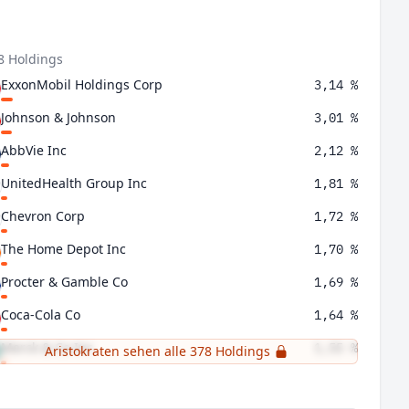
8 Holdings
ExxonMobil Holdings Corp
3,14 %
Johnson & Johnson
3,01 %
AbbVie Inc
2,12 %
UnitedHealth Group Inc
1,81 %
Chevron Corp
1,72 %
The Home Depot Inc
1,70 %
Procter & Gamble Co
1,69 %
Coca-Cola Co
1,64 %
Merck & Co Inc
1,55 %
Aristokraten sehen alle 378 Holdings
Roche Holding AG Ps
1,52 %