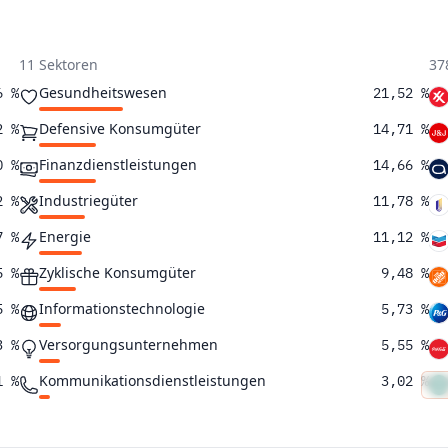
11 Sektoren
37
Gesundheitswesen
6 %
21,52 %
Defensive Konsumgüter
2 %
14,71 %
Finanzdienstleistungen
0 %
14,66 %
Industriegüter
2 %
11,78 %
Energie
7 %
11,12 %
Zyklische Konsumgüter
5 %
9,48 %
Informationstechnologie
5 %
5,73 %
Versorgungsunternehmen
3 %
5,55 %
Kommunikationsdienstleistungen
1 %
3,02 %
Rohstoffe
4 %
2,29 %