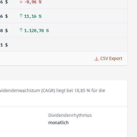
46 $
-0,96 %
56 $
11,16 %
38 $
1.128,78 %
41 $
CSV Export
videndenwachstum (CAGR) liegt bei 18,85 % für die
Dividendenrhythmus
monatlich