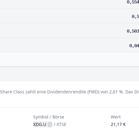
0,55
0,
0,50
0,0
Share Class zahlt eine Dividendenrendite (FWD) von 2,61 %.
Das Di
Symbol / Börse
Wert
XDG.U
/
XTSE
21,17 €