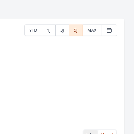
YTD
1J
3J
5J
MAX