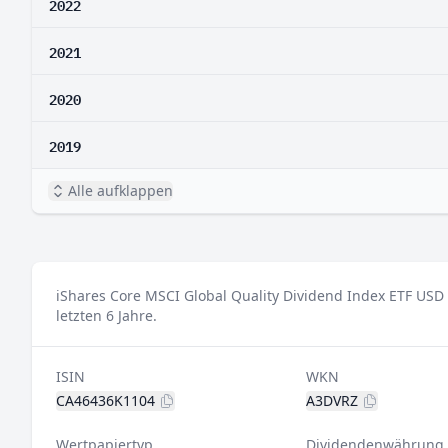
2022
2021
2020
2019
Alle aufklappen
iShares Core MSCI Global Quality Dividend Index ETF USD 
letzten 6 Jahre.
ISIN
WKN
CA46436K1104
A3DVRZ
Wertpapiertyp
Dividendenwährung