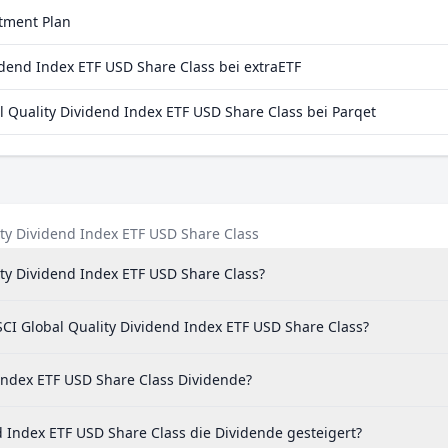
Immobilien
6 %
0,14 %
stment Plan
0 %
dend Index ETF USD Share Class bei extraETF
4 %
Quality Dividend Index ETF USD Share Class bei Parqet
3 %
1 %
5 %
3 %
ity Dividend Index ETF USD Share Class
0 %
ity Dividend Index ETF USD Share Class?
3 %
CI Global Quality Dividend Index ETF USD Share Class?
3 %
2 %
Index ETF USD Share Class Dividende?
9 %
d Index ETF USD Share Class die Dividende gesteigert?
8 %