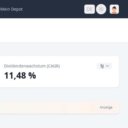
DE
Mein
Depot
ng
CAGR Jahre
Dividendenwachstum (CAGR)
11,48 %
Anzeige