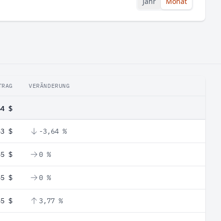
Jahr
Monat
TRAG
VERÄNDERUNG
64 $
53 $
-3,64 %
55 $
0 %
55 $
0 %
55 $
3,77 %