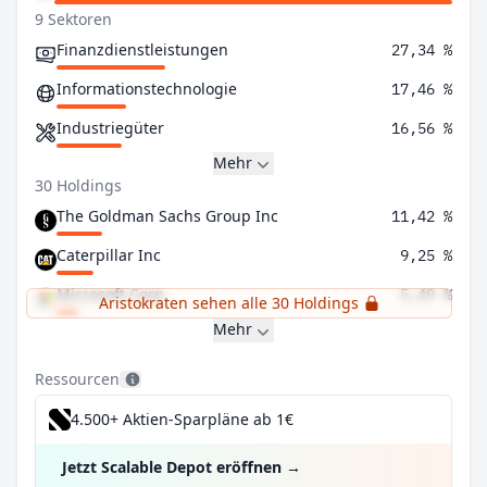
9 Sektoren
Finanzdienstleistungen
27,34 %
Informationstechnologie
17,46 %
Industriegüter
16,56 %
Mehr
30 Holdings
The Goldman Sachs Group Inc
11,42 %
Caterpillar Inc
9,25 %
Microsoft Corp
5,49 %
Aristokraten sehen alle 30 Holdings
Mehr
Ressourcen
4.500+ Aktien-Sparpläne ab 1€
Jetzt Scalable Depot eröffnen
→