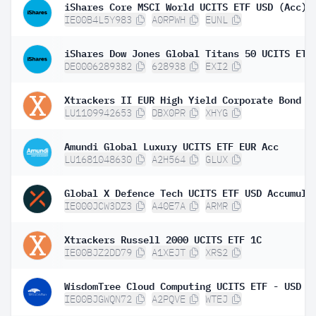
iShares Core MSCI World UCITS ETF USD (Acc)
IE00B4L5Y983
A0RPWH
EUNL
DE0006289382
628938
EXI2
LU1109942653
DBX0PR
XHYG
Amundi Global Luxury UCITS ETF EUR Acc
LU1681048630
A2H564
GLUX
Global X Defence Tech UCITS ETF USD Accumula
IE000JCW3DZ3
A40E7A
ARMR
Xtrackers Russell 2000 UCITS ETF 1C
IE00BJZ2DD79
A1XEJT
XRS2
WisdomTree Cloud Computing UCITS ETF - USD A
IE00BJGWQN72
A2PQVE
WTEJ