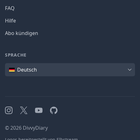
FAQ
Hilfe
Abo kündigen
SPRACHE
Sprache
Deutsch
Instagram
X
YouTube
GitHub
©
2026
DivvyDiary
Logos bereitgestellt von Elbstream