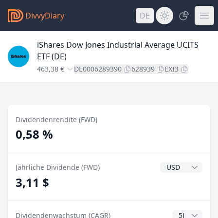
DivvyDiary
DE
iShares Dow Jones Industrial Average UCITS
ETF (DE)
463,38 €
DE0006289390
628939
EXI3
Dividendenrendite (FWD)
0,58 %
Dividendenwähr
Jährliche Dividende (FWD)
3,11 $
CAGR Jahre
Dividendenwachstum (CAGR)