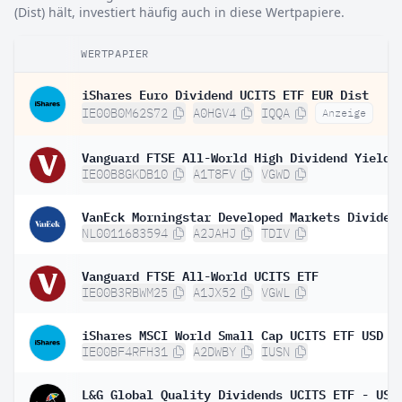
(Dist) hält, investiert häufig auch in diese Wertpapiere.
WERTPAPIER
iShares Euro Dividend UCITS ETF EUR Dist
IE00B0M62S72
A0HGV4
IQQA
Anzeige
IE00B8GKDB10
A1T8FV
VGWD
NL0011683594
A2JAHJ
TDIV
Vanguard FTSE All-World UCITS ETF
IE00B3RBWM25
A1JX52
VGWL
iShares MSCI World Small Cap UCITS ETF USD (
IE00BF4RFH31
A2DWBY
IUSN