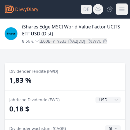
DivvyDiary
DE
iShares Edge MSCI World Value Factor UCITS
ETF USD (Dist)
8,56 €
IE00BFYTYS33
A2JDDJ
IWVU
Dividendenrendite (FWD)
1,83 %
Dividendenwähr
Jährliche Dividende (FWD)
0,18 $
CAGR Jahre
Dividendenwachstum (CAGR)