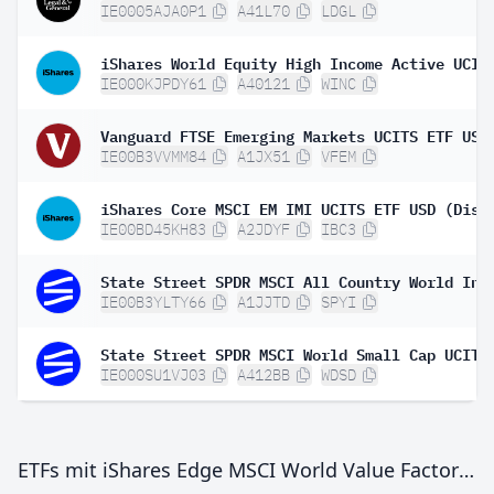
IE0005AJA0P1
A41L70
LDGL
IE000KJPDY61
A40121
WINC
IE00B3VVMM84
A1JX51
VFEM
iShares Core MSCI EM IMI UCITS ETF USD (Dist
IE00BD45KH83
A2JDYF
IBC3
IE00B3YLTY66
A1JJTD
SPYI
IE000SU1VJ03
A412BB
WDSD
ETFs mit iShares Edge MSCI World Value Factor UCITS ETF USD (Dist)