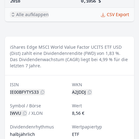
2018
0,1056 $
Alle aufklappen
CSV Export
iShares Edge MSCI World Value Factor UCITS ETF USD
(Dist) zahlt eine Dividendenrendite (FWD) von 1,83 %.
Das Dividendenwachstum (CAGR) liegt bei 4,99 % für die
letzten 7 Jahre.
ISIN
WKN
IE00BFYTYS33
A2JDDJ
Symbol / Börse
Wert
IWVU
/
XLON
8,56 €
Dividendenrhythmus
Wertpapiertyp
halbjährlich
ETF