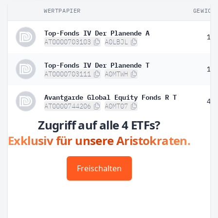
WERTPAPIER
GEWICH
Top-Fonds IV Der Planende A
1,
AT0000703103
A0LBJL
Top-Fonds IV Der Planende T
1,
AT0000703111
A0MTWH
Avantgarde Global Equity Fonds R T
4,
AT0000744206
A0MT07
Zugriff auf alle 4 ETFs?
Exklusiv für unsere Aristokraten.
Freischalten