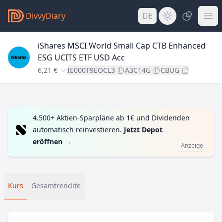
DivvyDiary
DE
iShares MSCI World Small Cap CTB Enhanced
ESG UCITS ETF USD Acc
6,21 €
IE000T9EOCL3
A3C14G
CBUG
4.500+ Aktien-Sparpläne ab 1€ und Dividenden
automatisch reinvestieren.
Jetzt Depot
eröffnen
→
Anzeige
Kurs
Gesamtrendite