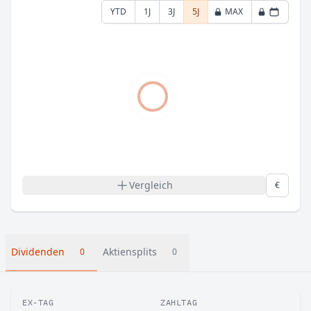
YTD
1J
3J
5J
MAX
Vergleich
€
Dividenden
Aktiensplits
0
0
EX-TAG
ZAHLTAG