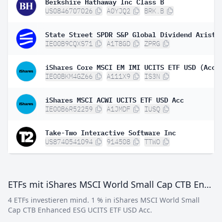
Berkshire Hathaway Inc Class B
US0846707026
A0YJQ2
BRK.B
IE00B9CQXS71
A1T8GD
ZPRG
iShares Core MSCI EM IMI UCITS ETF USD (Acc)
IE00BKM4GZ66
A111X9
IS3N
iShares MSCI ACWI UCITS ETF USD Acc
IE00B6R52259
A1JMDF
IUSQ
Take-Two Interactive Software Inc
US8740541094
914508
TTWO
ETFs mit iShares MSCI World Small Cap CTB Enhanced ESG UCITS ETF USD Acc
4 ETFs investieren mind. 1 % in iShares MSCI World Small
Cap CTB Enhanced ESG UCITS ETF USD Acc.