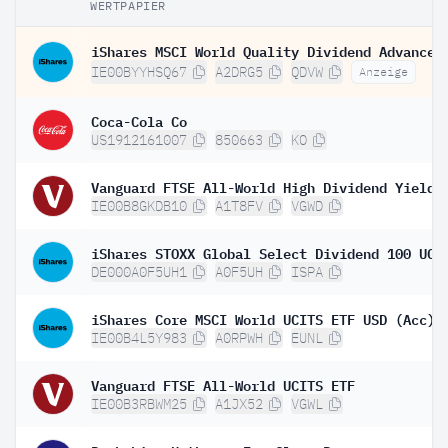
WERTPAPIER
IE00BYYHSQ67
A2DRG5
QDVW
Anzeige
Coca-Cola Co
US1912161007
850663
KO
IE00B8GKDB10
A1T8FV
VGWD
DE000A0F5UH1
A0F5UH
ISPA
iShares Core MSCI World UCITS ETF USD (Acc)
IE00B4L5Y983
A0RPWH
EUNL
Vanguard FTSE All-World UCITS ETF
IE00B3RBWM25
A1JX52
VGWL