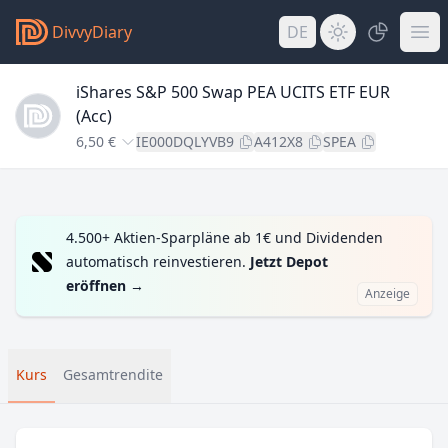
DivvyDiary
DE
iShares S&P 500 Swap PEA UCITS ETF EUR
(Acc)
6,50 €
IE000DQLYVB9
A412X8
SPEA
4.500+ Aktien-Sparpläne ab 1€ und Dividenden
automatisch reinvestieren.
Jetzt Depot
eröffnen
→
Anzeige
Kurs
Gesamtrendite