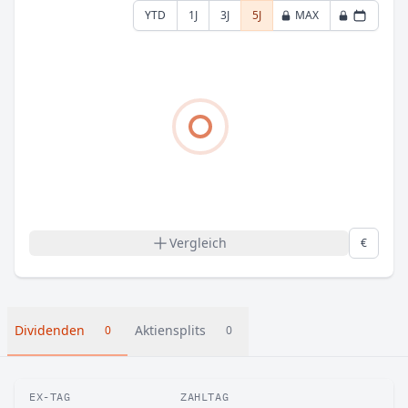
YTD
1J
3J
5J
MAX
Vergleich
€
Dividenden
Aktiensplits
0
0
EX-TAG
ZAHLTAG