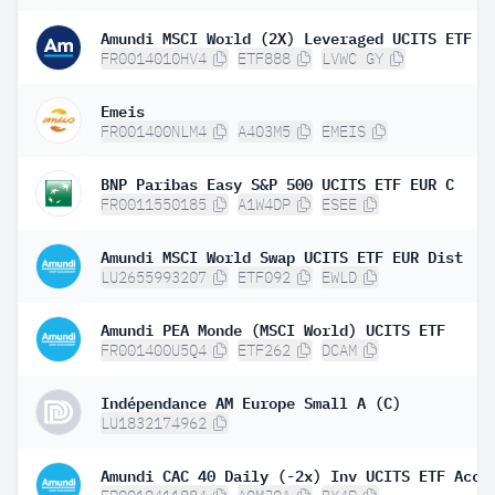
Amundi MSCI World (2X) Leveraged UCITS ETF
FR0014010HV4
ETF888
LVWC GY
Emeis
FR001400NLM4
A403M5
EMEIS
BNP Paribas Easy S&P 500 UCITS ETF EUR C
FR0011550185
A1W4DP
ESEE
Amundi MSCI World Swap UCITS ETF EUR Dist
LU2655993207
ETF092
EWLD
Amundi PEA Monde (MSCI World) UCITS ETF
FR001400U5Q4
ETF262
DCAM
Indépendance AM Europe Small A (C)
LU1832174962
Amundi CAC 40 Daily (-2x) Inv UCITS ETF Acc