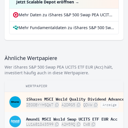
Jetzt Scalable Depot eröffnen
→
Mehr Daten zu iShares S&P 500 Swap PEA UCITS ETF EUR (Acc) bei extraETF
Mehr Fundamentaldaten zu iShares S&P 500 Swap PEA UCITS ETF EUR (Acc) bei Parqet
Ähnliche Wertpapiere
Wer iShares S&P 500 Swap PEA UCITS ETF EUR (Acc) hält,
investiert häufig auch in diese Wertpapiere.
WERTPAPIER
IE00BYYHSQ67
A2DRG5
QDVW
Anzeige
Amundi MSCI World Swap UCITS ETF EUR Acc
LU1681043599
A2H59Q
CW8