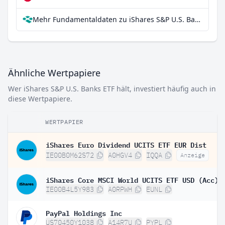
Mehr Fundamentaldaten zu iShares S&P U.S. Banks ETF bei Parqet
Ähnliche Wertpapiere
Wer iShares S&P U.S. Banks ETF hält, investiert häufig auch in
diese Wertpapiere.
WERTPAPIER
iShares Euro Dividend UCITS ETF EUR Dist
IE00B0M62S72
A0HGV4
IQQA
Anzeige
iShares Core MSCI World UCITS ETF USD (Acc)
IE00B4L5Y983
A0RPWH
EUNL
PayPal Holdings Inc
US70450Y1038
A14R7U
PYPL