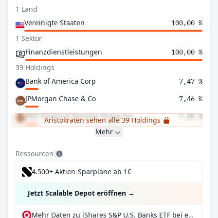
1 Land
Vereinigte Staaten
100,00 %
1 Sektor
Finanzdienstleistungen
100,00 %
39 Holdings
Bank of America Corp
7,47 %
JPMorgan Chase & Co
7,46 %
PNC Financial Services Group Inc
7,00 %
Aristokraten sehen alle 39 Holdings
Mehr
Ressourcen
4.500+ Aktien-Sparpläne ab 1€
Jetzt Scalable Depot eröffnen
→
Mehr Daten zu iShares S&P U.S. Banks ETF bei extraETF