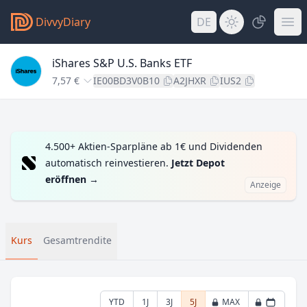
DivvyDiary
DE
iShares S&P U.S. Banks ETF
7,57 €
IE00BD3V0B10
A2JHXR
IUS2
4.500+ Aktien-Sparpläne ab 1€ und Dividenden
automatisch reinvestieren.
Jetzt Depot
eröffnen
→
Anzeige
Kurs
Gesamtrendite
YTD
1J
3J
5J
MAX