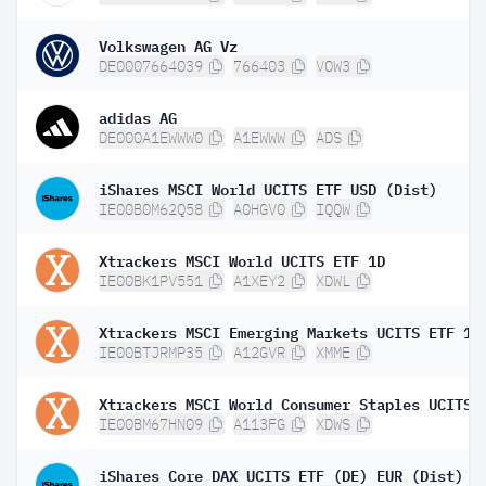
Volkswagen AG Vz
DE0007664039
766403
VOW3
adidas AG
DE000A1EWWW0
A1EWWW
ADS
iShares MSCI World UCITS ETF USD (Dist)
IE00B0M62Q58
A0HGV0
IQQW
Xtrackers MSCI World UCITS ETF 1D
IE00BK1PV551
A1XEY2
XDWL
Xtrackers MSCI Emerging Markets UCITS ETF 1C
IE00BTJRMP35
A12GVR
XMME
IE00BM67HN09
A113FG
XDWS
iShares Core DAX UCITS ETF (DE) EUR (Dist)